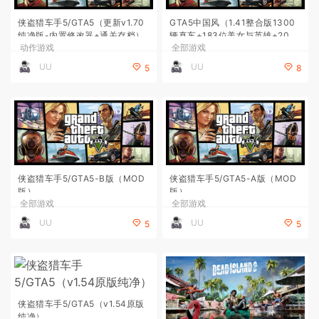
侠盗猎车手5/GTA5（更新v1.70
GTA5中国风（1.41整合版1300
纯净版-内置修改器+通关存档）
辆真车+183位美女与英雄+20
动作游戏
全部游戏
0%存档）
UU
UU
5
8
侠盗猎车手5/GTA5-B版（MOD
侠盗猎车手5/GTA5-A版（MOD
版）
版）
全部游戏
全部游戏
UU
UU
5
5
侠盗猎车手5/GTA5（v1.54原版
纯净）