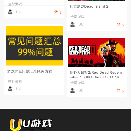
全部游戏
死亡岛2/Dead Island 2
UU
5
全部游戏
UU
5
游戏常见问题汇总解决 方案
荒野大镖客2/Red Dead Redem
ption 2（新版-Build 1436.28-
软件教程
全部游戏
全DLC终极版）
UU
UU
5