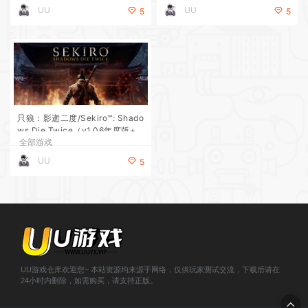
UU
UU
5
5
只狼：影逝二度/Sekiro™: Shado
ws Die Twice（v1.06年度版+网
全部游戏
络联机）
UU
5
UU游戏仓库欢迎您~ 本站资源均来源于网络，仅供玩家测试交流，下载后请在
24小时内删除，如需购买，请支持正版。