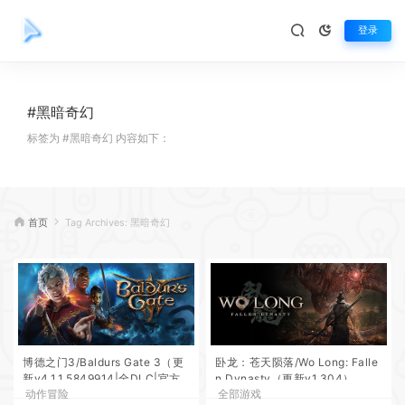
登录
#黑暗奇幻
标签为 #黑暗奇幻 内容如下：
首页
Tag Archives: 黑暗奇幻
博德之门3/Baldurs Gate 3（更
卧龙：苍天陨落/Wo Long: Falle
新v4.1.1.5849914|全DLC|官方
n Dynasty（更新v1.304）
动作冒险
全部游戏
中文）