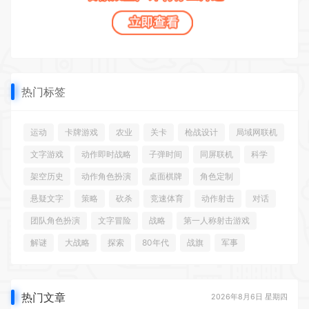
热门标签
运动
卡牌游戏
农业
关卡
枪战设计
局域网联机
文字游戏
动作即时战略
子弹时间
同屏联机
科学
架空历史
动作角色扮演
桌面棋牌
角色定制
悬疑文字
策略
砍杀
竞速体育
动作射击
对话
团队角色扮演
文字冒险
战略
第一人称射击游戏
解谜
大战略
探索
80年代
战旗
军事
热门文章
2026年8月6日 星期四