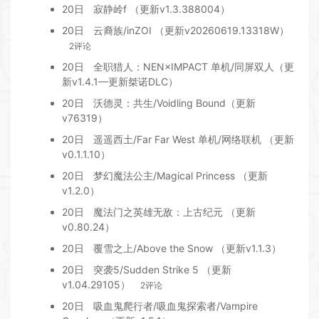
20日
寂静岭f （更新v1.3.388004）
20日
云裔族/inZOI （更新v20260619.13318W）
2评论
20日
全职猎人：NEN×IMPACT 单机/同屏双人（更
新v1.4.1—更新桀诺DLC）
20日
沃德灵：共生/Voidling Bound（更新
v76319）
20日
遥遥西土/Far Far West 单机/网络联机 （更新
v0.1.1.10）
20日
梦幻魔法公主/Magical Princess （更新
v1.2.0）
20日
魔法门之英雄无敌：上古纪元 （更新
v0.80.24）
20日
覆雪之上/Above the Snow （更新v1.1.3）
20日
突袭5/Sudden Strike 5 （更新
v1.04.29105）
2评论
20日
吸血鬼爬行者/吸血鬼探索者/Vampire