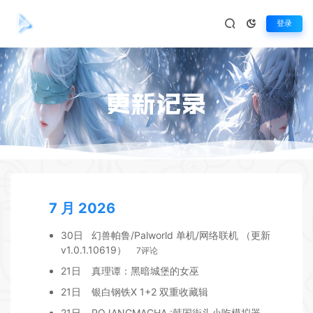
登录
更新记录
7 月 2026
30日
幻兽帕鲁/Palworld 单机/网络联机 （更新
v1.0.1.10619）
7评论
21日
真理谭：黑暗城堡的女巫
21日
银白钢铁X 1+2 双重收藏辑
21日
POJANGMACHA :韩国街头小吃模拟器