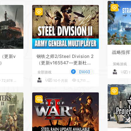
*
*
*
战略指挥
 （更新v
钢铁之师2/Steel Division 2
*
机）
（更新v165547—更新杜克
策略游戏
*
拉山口之战DLC）
#
【50G】
UU
全部游戏
1
UU
72,978
5
10个月前
5,711
5
*
*