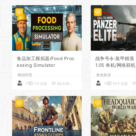
*
*
*
食品加工模拟器/Food Proc
战争号令:装甲精英
essing Simulator
1.05 单机/网络联
模拟经营
角色扮演
UU
UU
7个月前
38,338
5
10个月前
*
*
*
*
*