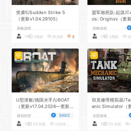
*
突袭5/Sudden Strike 5
盟军敢死队:起源/Co
（更新v1.04.29105）
os: Originsv（更新v
0511—更新不弃袍
#
策略游戏
策略游戏
UU
UU
3周前
91,928
5
3周前
59
*
*
*
*
U型潜艇/德国水手/UBOAT
坦克修理模拟器/Tan
（更新v17.04.2026—更新IX
anic Simulato
型潜艇:遥远海岸DLC）
威尔Mk. IV DLC）
#
【66G】
模拟经营
全部游戏
*
UU
UU
3个月前
15,616
5
5个月前