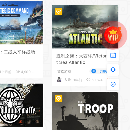
*
*
：二战太平洋战场
胜利之海：大西洋/Victory a
*
t Sea Atlantic
#
【18G】
策略游戏
1个月前
4,909
5
UU
1年前
60,674
5
*
*