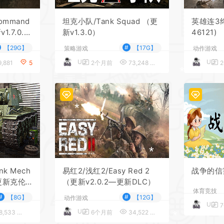
mmand
坦克小队/Tank Squad （更
英雄连3终极版 (更
1.7.0.10
新v1.3.0）
46121)
泽DLC）
#
【29G】
【17G】
策略游戏
动作游戏
UU
UU
,881
5
2个月前
73,248
5
*
*
k Mech
易红2/浅红2/Easy Red 2
战争的信笺/
r（更新克伦
（更新v2.0.2—更新DLC）
体育竞技
#
#
【8G】
【12G】
动作游戏
UU
UU
8,533
5
6个月前
34,522
5