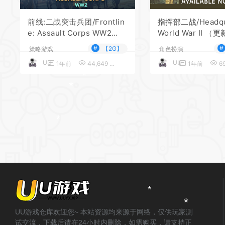
前线:二战突击兵团/Frontlin
指挥部二战/Headqua
e: Assault Corps WW2
World War II （更
（更新v1.0.23c）
1—更新阿登高地D
#
#
【2G】
策略游戏
角色扮演
UU
UU
1年前
44,649
5
1年前
69
*
*
*
*
UU游戏仓库欢迎您~ 本站资源均来源于网络，仅供玩家测
试交流，下载后请在24小时内删除，如需购买，请支持正