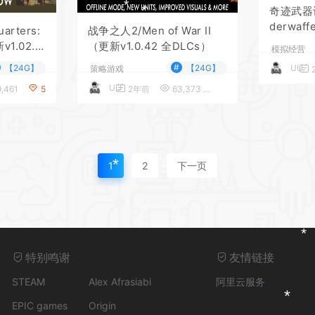
奇迹武器计划
*
*
*
derwaf
rters:
战争之人2/Men of War II
新v1.02.0
（更新v1.0.42 全DLCs）
模拟经营
LC）
*
#
【24G】
【24G】
UU
策略游戏
UU
,461
5
2年前
63,373
5
*
*
1
2
下一页
*
*
*
特别鸣谢
友情链接
*
STEAM
Alex Afrasiabi
阿里云服务
EPIC games
Origin