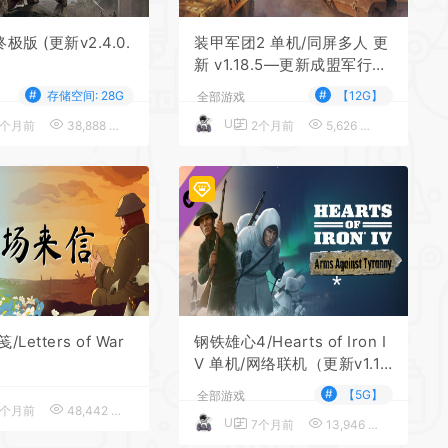
新v2.4.0.
装甲军团2 单机/同屏多人 更
新 v1.18.5—更新成盟军行动
意大利第一卷DLC
*
#
#
存储空间: 28G
【12G】
全部游戏
UU
2个月前
38,888
5
2个月前
5,626
5
*
Letters of War
钢铁雄心4/Hearts of Iron I
V 单机/网络联机（更新v1.17.
*
0—更新DLC）
*
#
【5G】
全部游戏
7个月前
48,442
5
UU
7个月前
13,946
5