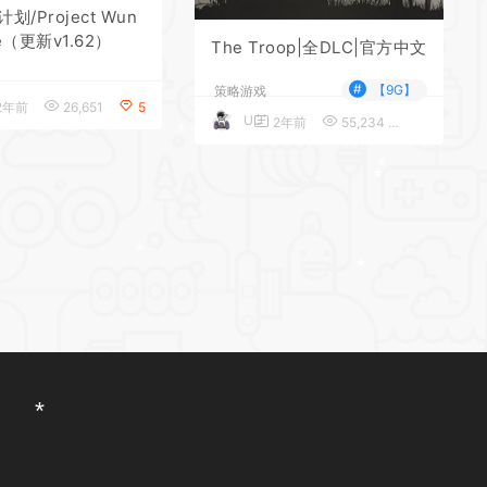
/Project Wun
fe（更新v1.62）
The Troop|全DLC|官方中文
*
#
【9G】
策略游戏
2年前
26,651
5
UU
2年前
55,234
5
*
*
*
*