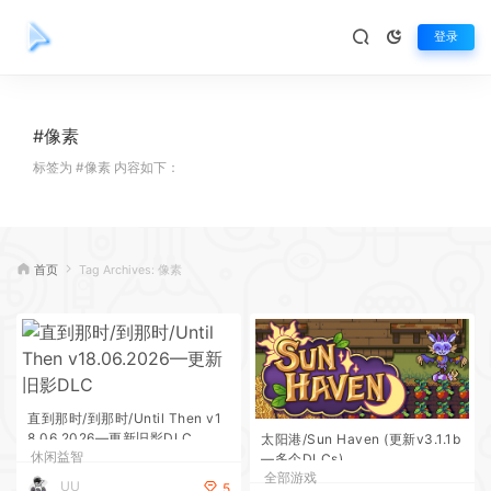
登录
#像素
标签为 #像素 内容如下：
首页
Tag Archives: 像素
直到那时/到那时/Until Then v1
8.06.2026—更新旧影DLC
太阳港/Sun Haven (更新v3.1.1b
休闲益智
—多个DLCs)
全部游戏
UU
5