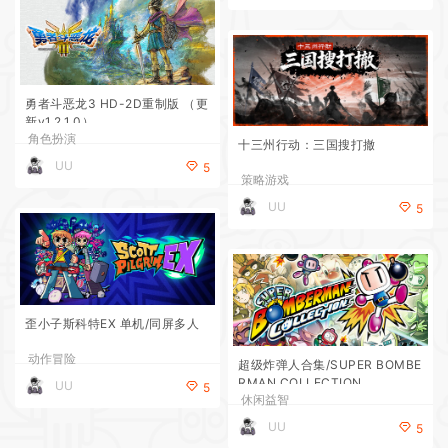
勇者斗恶龙3 HD-2D重制版 （更
新v1.2.1.0）
角色扮演
十三州行动：三国搜打撤
UU
5
策略游戏
UU
5
歪小子斯科特EX 单机/同屏多人
动作冒险
超级炸弹人合集/SUPER BOMBE
RMAN COLLECTION
UU
5
休闲益智
UU
5