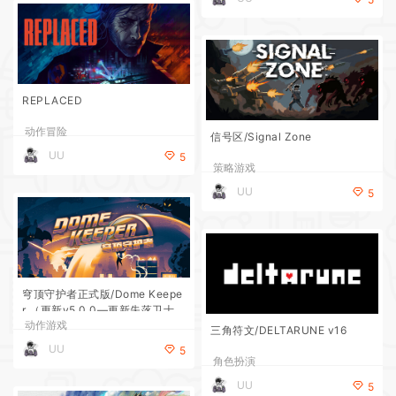
REPLACED
动作冒险
信号区/Signal Zone
UU
5
策略游戏
UU
5
穹顶守护者正式版/Dome Keepe
r （更新v5.0.0—更新失落卫士D
动作游戏
LC）
三角符文/DELTARUNE v16
UU
5
角色扮演
UU
5