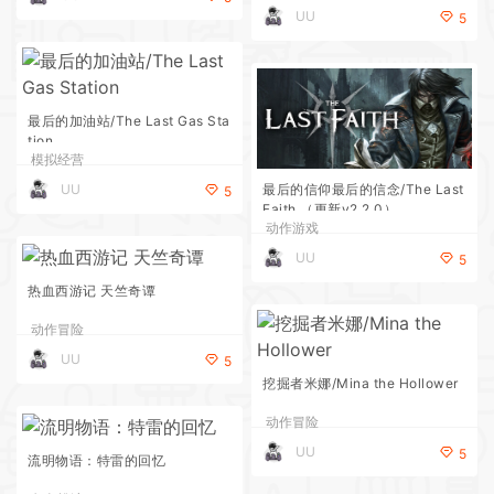
UU
5
最后的加油站/The Last Gas Sta
tion
模拟经营
UU
最后的信仰最后的信念/The Last
5
Faith （更新v2.2.0）
动作游戏
UU
5
热血西游记 天竺奇谭
动作冒险
UU
5
挖掘者米娜/Mina the Hollower
动作冒险
UU
5
流明物语：特雷的回忆