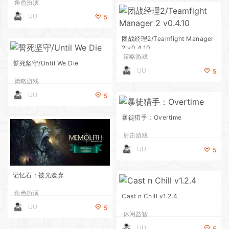
角色扮演
UU
5
团战经理2/Teamfight Manager
2 v0.4.10
策略游戏
誓死坚守/Until We Die
UU
5
策略游戏
UU
5
暴徒猎手：Overtime
射击游戏
UU
5
记忆石：被光遗弃
角色扮演
Cast n Chill v1.2.4
UU
5
休闲益智
UU
5