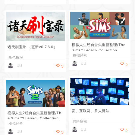
模拟人生经典合集重新整理/The
诸天刷宝录 （更新v0.7.6.0）
Sims™ Legacy Collection
模拟经营
角色扮演
UU
5
UU
5
爱、互联网、杀人魔法
模拟人生2经典合集重新整理/Th
e Sims™2 Legacy Collection
冒险解密
模拟经营
UU
5
UU
5