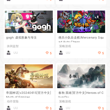
gogh: 虚拟形象与专注
佣兵小队自走棋/Mercenary Squ
ad Auto Chess
休闲益智
策略游戏
UU
UU
5
5
帝国神话|v20240615|官方中文|
春秋:英雄|官方中文|Heroes of C
Myth of Empires
hunQiu
动作冒险
策略游戏
UU
UU
5
5