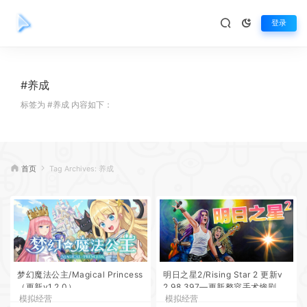
登录
#养成
标签为 #养成 内容如下：
首页
Tag Archives: 养成
梦幻魔法公主/Magical Princess
明日之星2/Rising Star 2 更新v
（更新v1.2.0）
2.98.397—更新整容手术惨剧DL
模拟经营
模拟经营
C