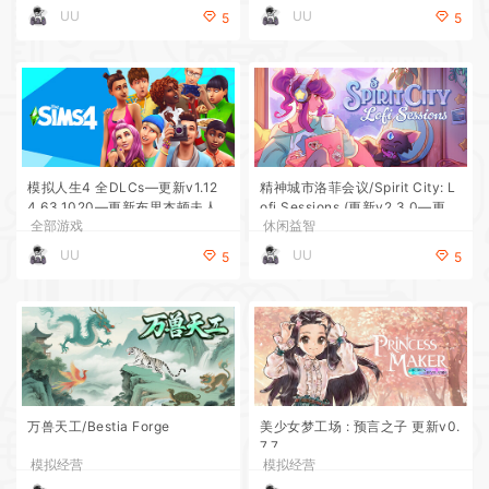
UU
UU
5
5
模拟人生4 全DLCs—更新v1.12
精神城市洛菲会议/Spirit City: L
4.63.1020—更新布里杰顿夫人
ofi Sessions (更新v2.3.0—更新
全部游戏
休闲益智
的盛装舞会DLCs 送精品MOD
魔法花园DLC)
UU
UU
5
5
万兽天工/Bestia Forge
美少女梦工场 : 预言之子 更新v0.
7.7
模拟经营
模拟经营