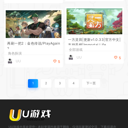
一方灵田|更新v1.0.33|官方中文|
再刷一把2：金色传说/PlayAgain
支持手柄|Immortal Life
2
全部游戏
角色扮演
UU
5
UU
5
1
2
3
4
下一页
UU游戏仓库欢迎您~ 本站资源均来源于网络，仅供玩家测试交流，下载后请在