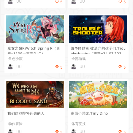
UU
UU
5
5
魔女之泉R/Witch Spring R（更
纷争终结者:被遗弃的孩子们/Trou
新v1.109—更新DLC）
bleshooter（更新v24.07.202
角色扮演
全部游戏
5）
UU
UU
5
5
我们这些即将死去的人
桌面小恐龙/Tiny Dino
动作冒险
体育竞技
UU
UU
5
5