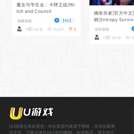
魔女与学生会：卡牌之战/Wi
*
tch and Council
*
熵幸存者|官方中文
柄|Entropy Surviv
#
【6G】
策略游戏
UU
动作冒险
2年前
76,837
5
*
UU
2年前
15
*
*
*
UU游戏仓库欢迎您~ 本站资源均来源于网络，仅供玩家测
试交流，下载后请在24小时内删除，如需购买，请支持正