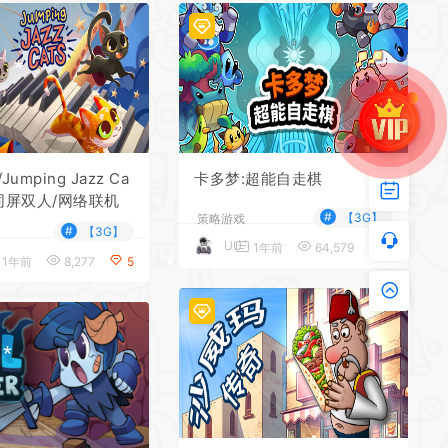
*
*
*
*
*
umping Jazz Ca
卡多梦:超能自走棋
/同屏双人/网络联机
#
【3G】
策略游戏
#
【3G】
UU
1年前
64,579
5
1年前
8,277
5
*
*
*