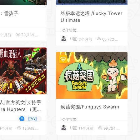
*
*
*
：雪孩子
终极幸运之塔 /Lucky Tower
Ultimate
*
动作冒险
3个月前
73,339
5
UU
3个月前
65,772
5
*
*
*
*
人|官方英文|支持手
疯菇突围/Funguys Swarm
ire Hunters （更新
*
#
【7G】
动作冒险
UU
1个月前
18,948
5
11个月前
99,784
5
*