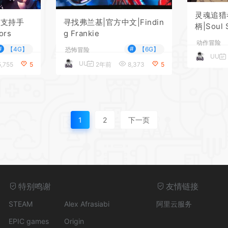
灵魂追猎
*
|支持手
寻找弗兰基|官方中文|Findin
柄|Soul
ors
g Frankie
动作冒险
#
#
【4G】
【6G】
恐怖冒险
UU
UU
,755
5
2年前
8,373
5
*
1
2
下一页
*
特别鸣谢
友情链接
STEAM
Alex Afrasiabi
阿里云服务
*
EPIC games
Origin