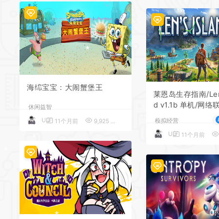
*
*
*
*
*
*
*
海绵宝宝：大闹蟹堡王
莱恩岛生存指南/Len’s
d v1.1b 单机/网络
休闲益智
UU
模拟经营
11个月前
9,925
5
UU
11个月前
*