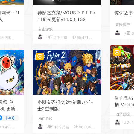
*
限网球：N
神探杰克鼠/MOUSE: P.I. Fo
惊悚故事
人
r Hire 更新v1.1.0.8432
冒险解密
射击游戏
UU
UU
95,968
5
2个月前
55,451
5
*
*
*
*
吸血鬼猎
音祭 单
小朋友齐打交2重制版/小斗
柄|Vamp
机 更新v
士2重制版
v1.4.0）
*
动作冒险
#
【4G】
动作冒险
UU
1
UU
48,422
5
10个月前
90,864
5
*