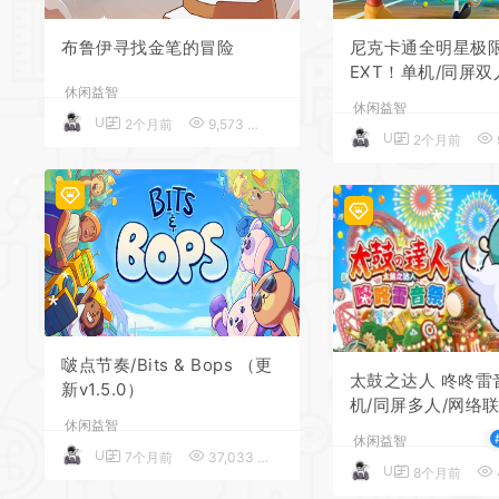
*
布鲁伊寻找金笔的冒险
尼克卡通全明星极
EXT！单机/同屏双
*
休闲益智
休闲益智
UU
2个月前
9,573
5
UU
2个月前
*
*
*
*
啵点节奏/Bits & Bops （更
太鼓之达人 咚咚雷
新v1.5.0）
机/同屏多人/网络联
*
休闲益智
3.0.1
休闲益智
*
UU
7个月前
37,033
5
UU
8个月前
*