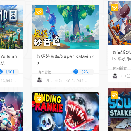
*
*
*
奇喵派对/J
 Islan
超级妙音鸟/Super Kalavink
ts 单机
联机
a
休闲益智
#
#
【6G】
【2G】
动作冒险
UU
UU
13,944
5
1年前
94,049
5
*
*
*
*