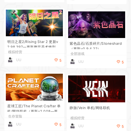
明日之星2/Rising Star 2 更新v
紫色晶石/石质碎片/Stoneshard
2.98.397—更新整容手术惨剧DL
（更新v0.9.4.22）
模拟经营
C
全部游戏
UU
5
UU
5
星球工匠/The Planet Crafter 单
静脉/Vein 单机/网络联机
机/网络联机（更新v2.008—更新
生存冒险
DLC）
模拟经营
UU
5
UU
5