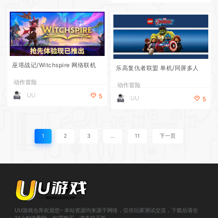
巫塔战记/Witchspire 网络联机
乐高复仇者联盟 单机/同屏多人
动作冒险
动作冒险
UU
5
UU
5
1
2
3
…
11
下一页
UU游戏仓库欢迎您~ 本站资源均来源于网络，仅供玩家测试交流，下载后请在