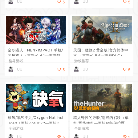
UU
UU
5
5
全职猎人：NEN×IMPACT 单机/
天国：拯救2 黄金版|官方简体中
同屏双人（更新v1.4.1—更新桀诺
文 （更新v1.5.6—更新DLC）
格斗游戏
游戏推荐
DLC）
UU
UU
5
5
缺氧/氧气不足/Oxygen Not Incl
猎人野性的呼唤/荒野的召唤（单
uded（更新v740622—更新DL
机/网络联机—更新秘鲁保护区DL
全部游戏
全部游戏
C）
C）
UU
UU
5
5