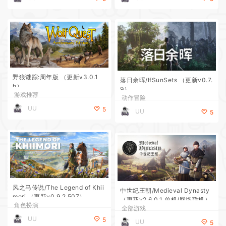
野狼谜踪:周年版 （更新v3.0.1
落日余晖/IfSunSets （更新v0.7.
h）
9）
游戏推荐
动作冒险
UU
5
UU
5
风之马传说/The Legend of Khii
中世纪王朝/Medieval Dynasty
mori （更新v0.9.2.507）
（更新v2.6.0.1 单机/网络联机）
角色扮演
全部游戏
UU
5
UU
5