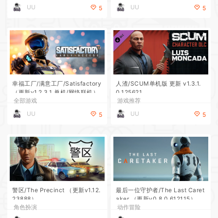
UU
UU
5
5
幸福工厂/满意工厂/Satisfactory
人渣/SCUM单机版 更新 v1.3.1.
（更新v1.2.3.1 单机/网络联机）
0.125621
全部游戏
游戏推荐
UU
UU
5
5
警区/The Precinct （更新v1.12.
最后一位守护者/The Last Caret
23888）
aker （更新v0.8.0.612115）
角色扮演
动作冒险