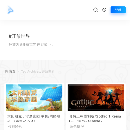
登录
#开放世界
标签为 #开放世界 内容如下：
首页
Tag Archives: 开放世界
太阳朋克：浮岛家园 单机/网络联
哥特王朝重制版/Gothic 1 Rema
机 （更新v1.0.4）
ke （更新v169686）
模拟经营
角色扮演