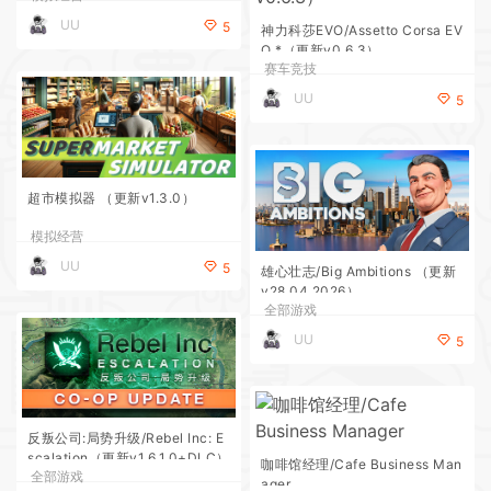
UU
5
神力科莎EVO/Assetto Corsa EV
O *（更新v0.6.3）
赛车竞技
UU
5
超市模拟器 （更新v1.3.0）
模拟经营
UU
5
雄心壮志/Big Ambitions （更新
v28.04.2026）
全部游戏
UU
5
反叛公司:局势升级/Rebel Inc: E
scalation（更新v1.6.1.0+DLC）
咖啡馆经理/Cafe Business Man
全部游戏
ager