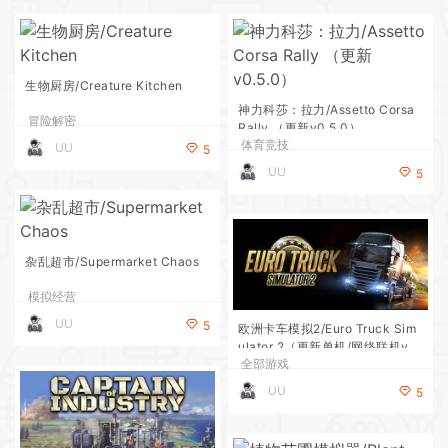
生物厨房/Creature Kitchen
神力科莎：拉力/Assetto Corsa
冒险解密
Rally （更新v0.5.0）
体育竞技
UU
5
UU
5
杂乱超市/Supermarket Chaos
模拟经营
UU
5
欧洲卡车模拟2/Euro Truck Sim
ulator 2（更新单机/网络联机v1.
全部游戏
60.1.0s）
UU
5