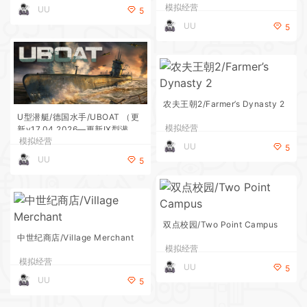
模拟经营
UU
5
UU
5
农夫王朝2/Farmer’s Dynasty 2
U型潜艇/德国水手/UBOAT （更
模拟经营
新v17.04.2026—更新IX型潜艇:
模拟经营
遥远海岸DLC）
UU
5
UU
5
双点校园/Two Point Campus
中世纪商店/Village Merchant
模拟经营
模拟经营
UU
5
UU
5