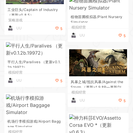
工业巨头/Captain of Industry
（更新v0.8.5）
植物苗圃模拟器/Plant Nursery
策略游戏
Simulator
模拟经营
UU
5
UU
5
平行人生/Paralives （更新v0.1.
2b.19972）
模拟经营
UU
5
风暴之城/抵抗风暴/Against the
Storm （更新v1.9.8R—更新DL
模拟经营
C）
UU
5
机场行李模拟游戏/Airport Bagg
age Simulator
模拟经营