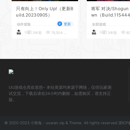
只有向上！Only Up!（更新B
将军 对决/Shogun 
uild.20230905）
wn（Build.115444
5）
#
更新
动作冒险
全部游戏
UU
UU
3年前
78,504
5
3年前
80
UU游戏仓库欢迎您~ 本站资源均来源于网络，仅供玩家测
试交流，下载后请在24小时内删除，如需购买，请支持正
版。
© 2020-2023 小韩兔 - uuwan.vip & Theme. All rights reserved
浙ICP