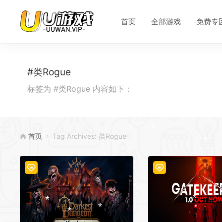
*
首页
全部游戏
免费专
*
*
*
*
#类Rogue
*
标签为 #类Rogue 内容如下：
*
首页
Tag Archives: 类Rogue
*
*
*
*
*
*