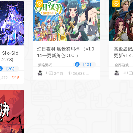
幻日夜羽 蜃景努玛梓 （v1.0.
高殿战记/G
Six-Sid
14—更新角色DLC ）
更新v1.
.2.78)
来袭）
#
【1G】
策略游戏
全部游戏
#
【2G】
UU
UU
2年前
36,633
5
,472
5