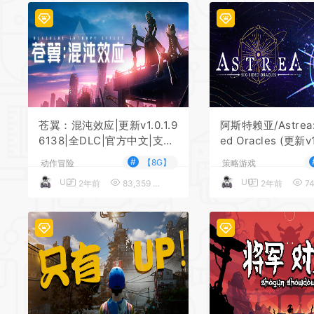
苍翼：混沌效应|更新v1.0.1.9
阿斯特赖亚/Astrea: 
6138|全DLC|官方中文|支持
ed Oracles (更新v1
手柄|Blazblue Entropy Eff
#
【8G】
动作冒险
策略游戏
ect
UU
UU
2年前
83,359
5
2年前
74