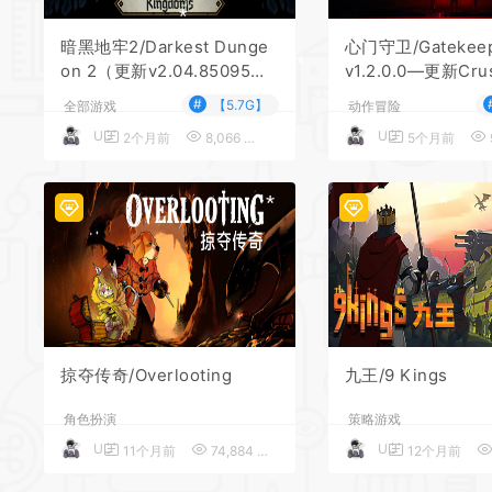
*
*
暗黑地牢2/Darkest Dunge
心门守卫/Gatekee
*
on 2（更新v2.04.85095—
v1.2.0.0—更新Crus
*
更新DLCs）
C
*
#
【5.7G】
*
全部游戏
动作冒险
*
UU
UU
2个月前
8,066
5
5个月前
*
*
*
*
掠夺传奇/Overlooting
九王/9 Kings
角色扮演
策略游戏
UU
UU
11个月前
74,884
5
12个月前