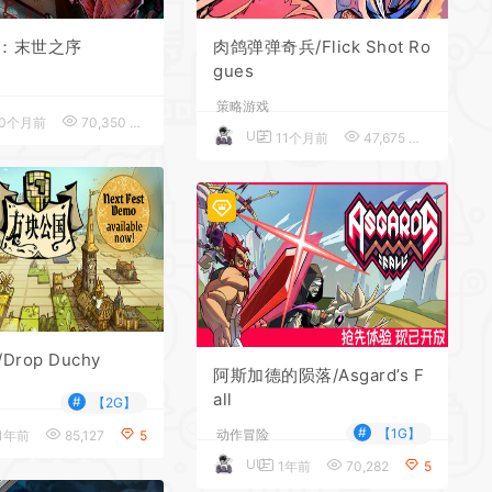
：末世之序
肉鸽弹弹奇兵/Flick Shot Ro
gues
*
策略游戏
*
0个月前
70,350
5
UU
11个月前
47,675
5
rop Duchy
阿斯加德的陨落/Asgard’s F
all
#
【2G】
#
【1G】
动作冒险
1年前
85,127
5
UU
1年前
70,282
5