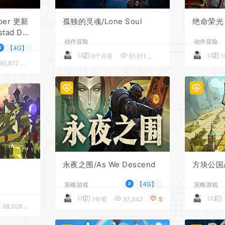
per 更新
孤独的灵魂/Lone Soul
绝命荣光
tad DL
动作冒险
动作冒险
#
【4G】
UU
UU
9个月前
61,611
5
1
90,872
5
*
*
*
*
永夜之围/As We Descend
方块公国/D
#
【4G】
策略游戏
策略游戏
UU
UU
1年前
97,342
5
38,208
5
*