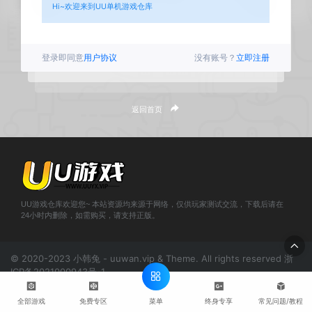
Hi~欢迎来到UU单机游戏仓库
登录即同意
用户协议
没有账号？
立即注册
返回首页
UU游戏仓库欢迎您~ 本站资源均来源于网络，仅供玩家测试交流，下载后请在
24小时内删除，如需购买，请支持正版。
© 2020-2023 小韩兔 - uuwan.vip & Theme. All rights reserved
浙
ICP备2021000943号-1
';
菜单
全部游戏
免费专区
终身专享
常见问题/教程