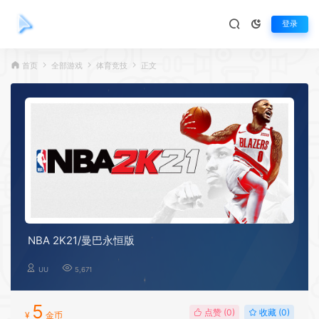
登录
首页
全部游戏
体育竞技
正文
NBA 2K21/曼巴永恒版
UU
5,671
5
点赞 (
0
)
收藏 (0)
¥
金币