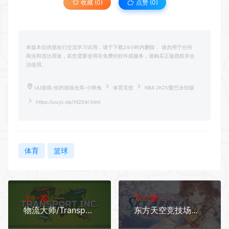
收藏 (0)
点赞 (
0
)
本版本仅供朋友们交流学习试用，请于下载24小时内删除， 请勿用于任何
商业和违法用途，若您需要使用非免费的软件或服务，请购买正版授权并合
法使用。
UU游戏-你的游戏仓库-小韩兔
体育竞技
NBA 2K21/曼巴永恒版
https://uuyx.vip/14254/.html
体育
篮球
上一篇：
下一篇：
物流大师/Transport INC（v1.3.6）
东方天空竞技场：幻想空战姬/Matsuri Climax（v5511574）