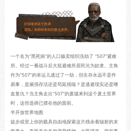
一个名为“黑死病”的人口贩卖组织洗劫了 “507”避难
所。经过一番战斗后大批避难所居民沦为奴隶。主角
作为“507”的幸运儿逃过了一劫，但生存永远不是件
易事，是顽强存活还是苟延残喘？是逃避现实还是嗜
血复仇？当主角走出“507”的废墟来到这个废土世界
时，这些选择已摆在他的面前。
半开放世界地图
徒步或登上你的载具自由地探索这片残余着辐射的末
世废土，直面来自各种变异怪物、土匪强盗、突发事