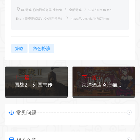
UU游戏-你的游戏仓库-小韩兔
全部游戏
尘末/Dust to the
End（豪华正式版V1.0+原声音乐）
https://uuyx.vip/14707/.html
策略
角色扮演
上一篇：
下一篇：
国战2：列国志传
海洋酒店☆海猫亭（v20201026）
常见问题
相关文章