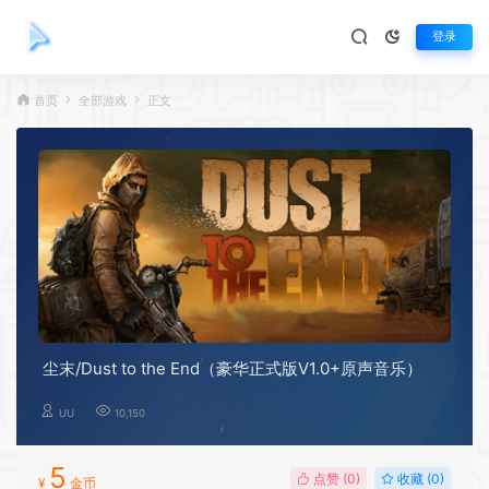
登录
首页
全部游戏
正文
尘末/Dust to the End（豪华正式版V1.0+原声音乐）
UU
10,150
5
点赞 (
0
)
收藏 (0)
¥
金币