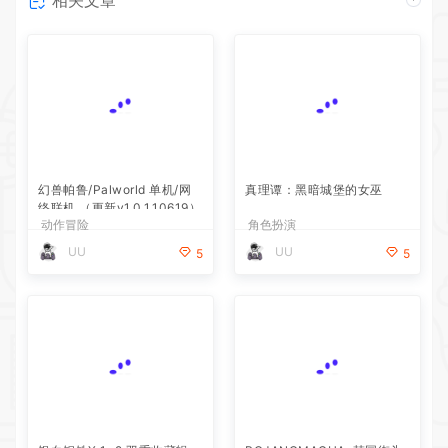
幻兽帕鲁/Palworld 单机/网
真理谭：黑暗城堡的女巫
络联机 （更新v1.0.1.10619）
动作冒险
角色扮演
UU
UU
5
5
银白钢铁X 1+2 双重收藏辑
POJANGMACHA :韩国街头
小吃模拟器
动作冒险
模拟经营
UU
UU
5
5