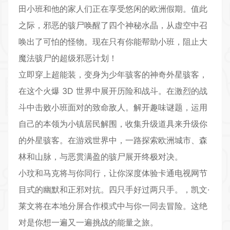
田小班和他的家人们正在享受悠闲的欧洲假期。值此
之际，邪恶的骇尸唤醒了四个神秘水晶，从虚空中召
唤出了可怕的怪物。现在只有你能帮助小班，阻止大
魔法骇尸的超级邪恶计划！
立即穿上超能装，变身为少年骇客的神奇外星骇客，
在这个火爆 3D 世界中展开历险和战斗。在激烈的战
斗中击败小班面对的致命敌人。解开趣味谜题，运用
自己的本领为小镇居民解围，收集升级道具来升级你
的外星骇客。在游戏世界中，一路探索欧洲城市、森
林和山脉，与恶贯满盈的骇尸展开终极对决。
小玟和马克将与你同行，让你深度体验卡通电视网节
目式的幽默和正邪对抗。四只手好过两只手。，凯文·
莱文将在本地分屏合作模式中与你一同去冒险。这绝
对是你想一遍又一遍挑战的能量之旅。