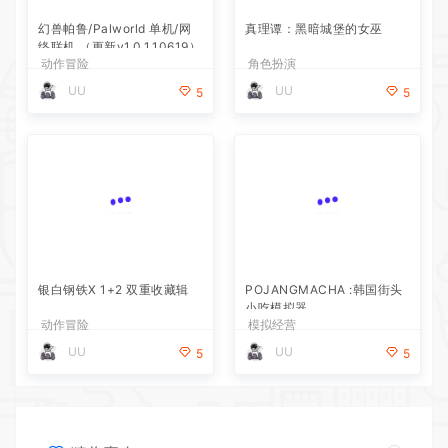
幻兽帕鲁/Palworld 单机/网
真理谭：黑暗城堡的女巫
络联机 （更新v1.0.1.10619）
动作冒险
角色扮演
UU
UU
5
5
银白钢铁X 1+2 双重收藏辑
POJANGMACHA :韩国街头
小吃模拟器
动作冒险
模拟经营
UU
UU
5
5