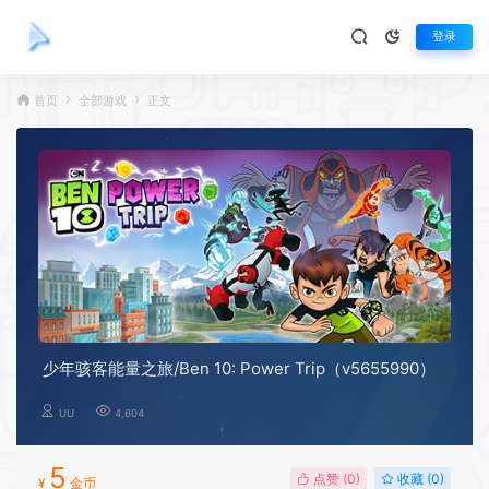
登录
首页
全部游戏
正文
少年骇客能量之旅/Ben 10: Power Trip（v5655990）
UU
4,604
5
点赞 (
0
)
收藏 (0)
¥
金币