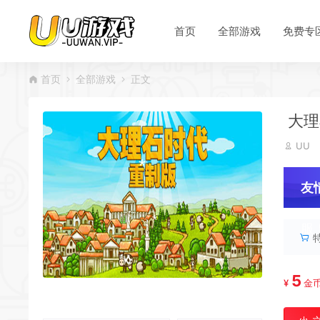
首页
全部游戏
免费专
首页
全部游戏
正文
*
大理石
UU
*
*
友
服
5
¥
金