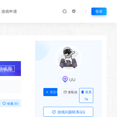
游戏申请
登录
*
*
信或客
升级会员
UU
*
联系
关注Ta
发私信
Ta
收藏 (0)
*
游戏问题联系QQ