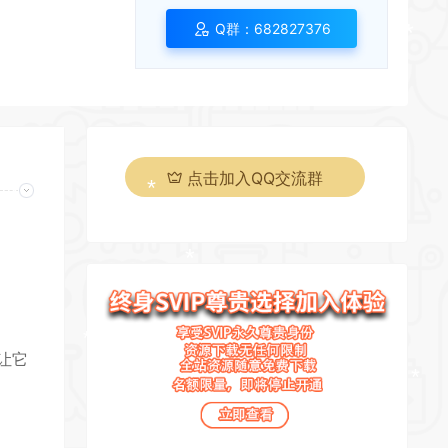
Q群：682827376
*
*
点击加入QQ交流群
*
*
页
让它
*