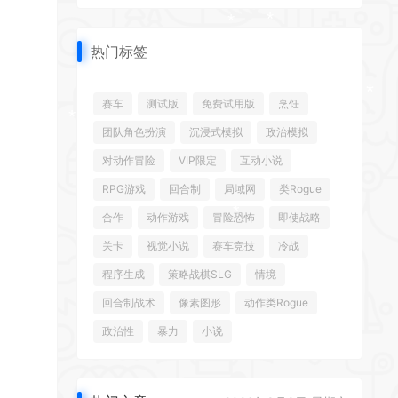
*
*
*
热门标签
*
赛车
测试版
免费试用版
烹饪
*
团队角色扮演
沉浸式模拟
政治模拟
*
*
对动作冒险
VIP限定
互动小说
*
RPG游戏
回合制
局域网
类Rogue
合作
动作游戏
冒险恐怖
即使战略
关卡
视觉小说
赛车竞技
冷战
*
*
程序生成
策略战棋SLG
情境
*
回合制战术
像素图形
动作类Rogue
*
政治性
暴力
小说