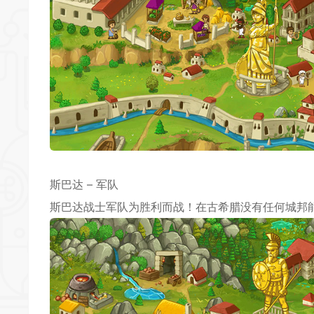
斯巴达 – 军队
斯巴达战士军队为胜利而战！在古希腊没有任何城邦