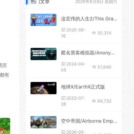
热门文章
2026年8月8日 星期六
这宏伟的人生2/This Grand Life 2
*
2025-08-
30,314
16
匿名黑客模拟器/Anonymous Hacker Simulator
2024-04-
腊历
51,640
05
都有
地球X/EarthX正式版
2023-07-
99,732
28
空中帝国/Airborne Empire （更新v1.0.0）
*
2026-05-