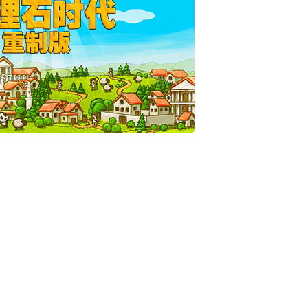
*
*
*
*
*
*
*
*
*