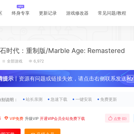
区
终身专享
更新记录
游戏修改器
常见问题/教程
*
时代：重制版/Marble Age: Remastered
全部游戏
6,972
情提示
丨资源有问题或链接失效，请点击右侧联系发送私
*
！
站长亲测
急速下载
一键安装
免费更新
特别说明：
*
币
VIP免费
升级VIP
开通VIP会员全站免费下载
点赞 (
0
)