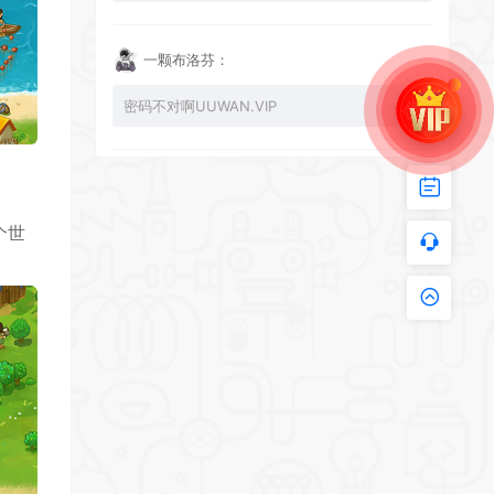
一颗布洛芬：
密码不对啊UUWAN.VIP
UU：
个世
看下损坏的文件 尝试重新下载损坏文件
zy002694：
有文件损坏，导致无法进入游戏，请更新