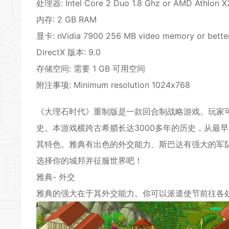
*
处理器: Intel Core 2 Duo 1.8 Ghz or AMD Athlon X
*
*
内存: 2 GB RAM
*
*
显卡: nVidia 7900 256 MB video memory or bette
DirectX 版本: 9.0
存储空间: 需要 1 GB 可用空间
*
附注事项: Minimum resolution 1024х768
*
《大理石时代》重制版是一款回合制战略游戏。玩家
史。本游戏横跨古希腊长达3000多年的历史，从最
其特色。雅典有出色的外交能力、斯巴达有强大的军
选择你的城邦并征服世界吧！
雅典- 外交
雅典的强大在于其外交能力。你可以派遣使节前往各
*