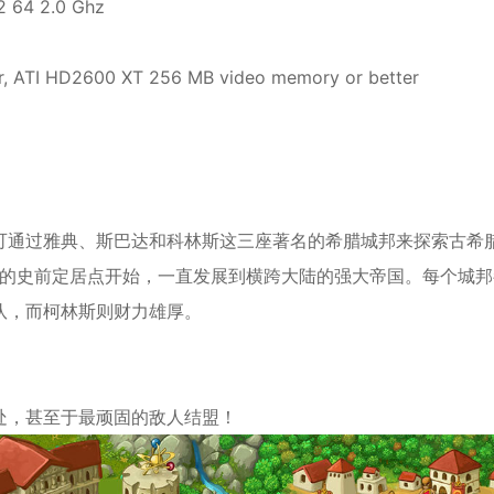
2 64 2.0 Ghz
*
*
r, ATI HD2600 XT 256 MB video memory or better
*
*
*
*
可通过雅典、斯巴达和科林斯这三座著名的希腊城邦来探索古希
*
早的史前定居点开始，一直发展到横跨大陆的强大帝国。每个城邦
队，而柯林斯则财力雄厚。
*
*
*
处，甚至于最顽固的敌人结盟！