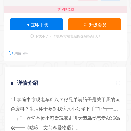
VIP免费
立即下载
升级会员
下载不了？请联系网站客服提交链接错误！
增值服务：
详情介绍
“上学途中惊现电车痴汉？好兄弟满脑子是关于我的黄
色废料？生活终于要对我这只小公雀下手了吗┭┮﹏
┭┮”，欢迎各位小可爱玩家走进大型鸟类恋爱ACG游
戏——《咕啾！文鸟恋爱物语》。