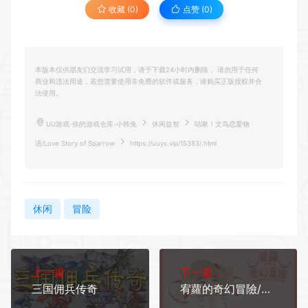
收藏 (0)
点赞 (
0
)
本版本仅供朋友们交流学习试用，请于下载24小时内删除， 请勿用于任何
商业和违法用途，若您需要使用非免费的软件或服务，请购买正版授权并合
法使用。
UU游戏-你的游戏仓库-小韩兔
休闲益智
咕啾！文鸟恋爱物
语/Love Story of Sparrow
https://uuyx.vip/15383/.html
休闲
冒险
上一篇：
下一篇：
三国佣兵传奇
宥蘿的奇幻冒險/YURO’S FANTASY ADVENTURE