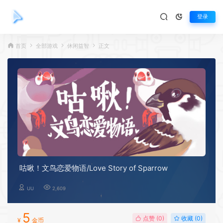
登录
首页
全部游戏
休闲益智
正文
咕啾！文鸟恋爱物语/Love Story of Sparrow
UU
2,609
5
点赞 (
0
)
收藏 (0)
¥
金币