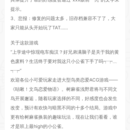
提示。
3、悲报：修复的问题太多，旧存档兼容不了了，大
家只能从头开始玩了TAT……
关于这款游戏
“上学途中惊现电车痴汉？好兄弟满脑子是关于我的黄
色废料？生活终于要对我这只小公雀下手了吗┭┮﹏
┭┮”
欢迎各位小可爱玩家走进大型鸟类恋爱ACG游戏——
《咕啾！文鸟恋爱物语》。树麻雀浅野君将与不同文
鸟开展邂逅，随着玩家选择的不同，好感度也会发生
改变，预计有欢快与暗黑不同的十多个结局。游戏中
更有给树麻雀换装的趣味玩法，现在让我们看看，谁
才是班上最high的小公雀。