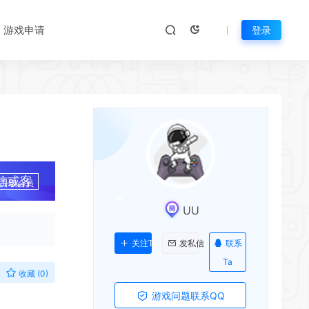
游戏申请
登录
信或客
升级会员
UU
*
*
联系
关注Ta
发私信
Ta
收藏 (0)
游戏问题联系QQ