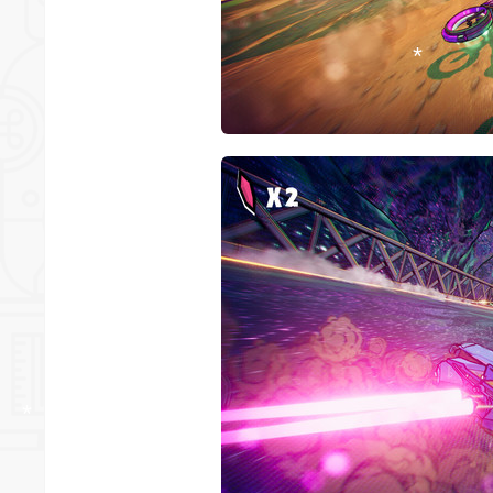
*
*
*
*
*
*
*
*