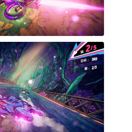
*
*
*
*
*
*