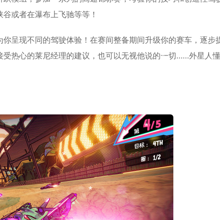
峡谷或者在瀑布上飞驰等等！
*
*
为你呈现不同的驾驶体验！在赛间整备期间升级你的赛车，逐步
*
接受热心的莱尼经理的建议，也可以无视他说的一切……外星人
*
*
*
*
*
*