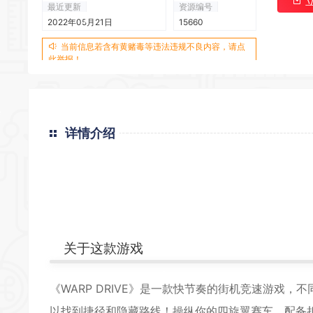
最近更新
资源编号
2022年05月21日
15660
*
当前信息若含有黄赌毒等违法违规不良内容，请点
此举报！
*
*
详情介绍
*
*
*
关于这款游戏
《WARP DRIVE》是一款快节奏的街机竞速游戏
以找到捷径和隐藏路线！操纵你的四旋翼赛车，配备