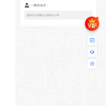
一颗布洛芬：
密码不对啊UUWAN.VIP
UU：
看下损坏的文件 尝试重新下载损坏文件
zy002694：
有文件损坏，导致无法进入游戏，请更新