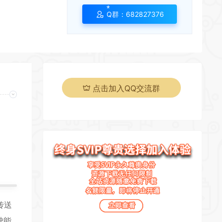
Q群：682827376
*
*
点击加入QQ交流群
页
*
*
*
传送
*
*
驶能