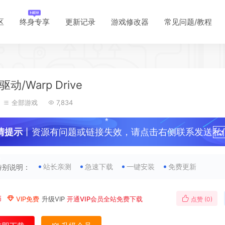
区
终身专享
更新记录
游戏修改器
常见问题/教程
动/Warp Drive
全部游戏
7,834
情提示
丨资源有问题或链接失效，请点击右侧联系发送私
！
站长亲测
急速下载
一键安装
免费更新
特别说明：
*
币
VIP免费
升级VIP
开通VIP会员全站免费下载
点赞 (
0
)