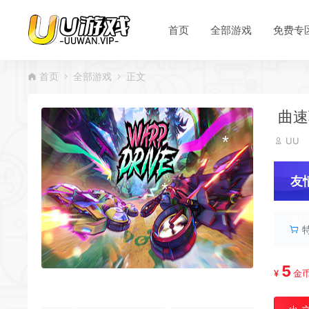
首页
全部游戏
免费专
首页
全部游戏
正文
曲速驱
UU
友
服
5
¥
金
*
*