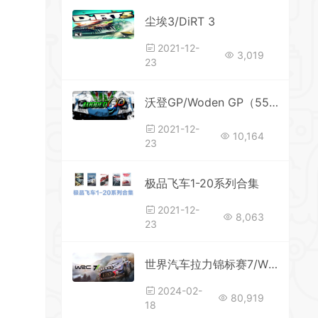
尘埃3/DiRT 3
*
*
2021-12-
3,019
*
23
沃登GP/Woden GP（5566923）
*
2021-12-
10,164
23
*
极品飞车1-20系列合集
2021-12-
8,063
23
*
*
*
世界汽车拉力锦标赛7/WRC 7 FIA World Rally Championship
2024-02-
80,919
18