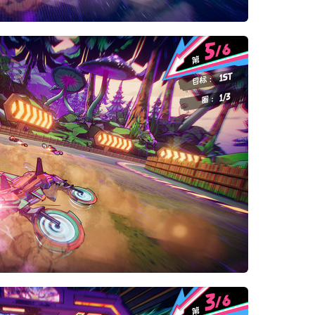
*
*
*
*