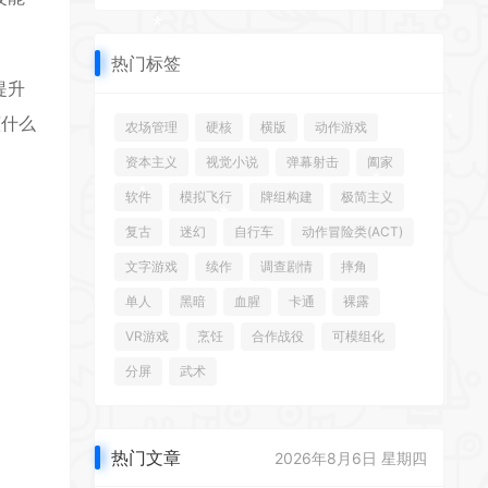
*
热门标签
*
提升
懂什么
农场管理
硬核
横版
动作游戏
*
资本主义
视觉小说
弹幕射击
阖家
*
*
软件
模拟飞行
牌组构建
极简主义
*
*
*
复古
迷幻
自行车
动作冒险类(ACT)
文字游戏
续作
调查剧情
摔角
单人
黑暗
血腥
卡通
裸露
*
*
VR游戏
烹饪
合作战役
可模组化
*
分屏
武术
*
热门文章
2026年8月6日 星期四