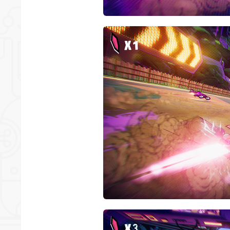
*
*
*