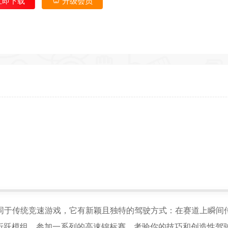
立即下载
升级会员
*
*
*
*
*
*
*
返回首
*
*
，不同于传统竞速游戏，它有新颖且独特的驾驶方式：在赛道上瞬间
*
*
折跃模组，参加一系列的高速锦标赛，考验你的技巧和创造性驾