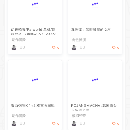
幻兽帕鲁/Palworld 单机/网
真理谭：黑暗城堡的女巫
络联机 （更新v1.0.1.10619）
动作冒险
角色扮演
UU
UU
5
5
银白钢铁X 1+2 双重收藏辑
POJANGMACHA :韩国街头
小吃模拟器
动作冒险
模拟经营
UU
UU
5
5