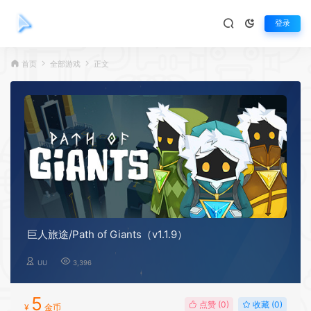
登录
首页
全部游戏
正文
巨人旅途/Path of Giants（v1.1.9）
UU
3,396
5
点赞 (
0
)
收藏 (0)
¥
金币