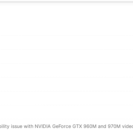
*
*
*
*
*
lity issue with NVIDIA GeForce GTX 960M and 970M vide