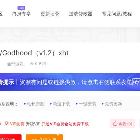
区
终身专享
更新记录
游戏修改器
常见问题/教程
*
Godhood（v1.2）xht
全部游戏
9,829
*
*
情提示
丨资源有问题或链接失效，请点击右侧联系发送私
！
站长亲测
急速下载
一键安装
免费更新
特别说明：
币
VIP免费
升级VIP
开通VIP会员全站免费下载
点赞 (
0
)