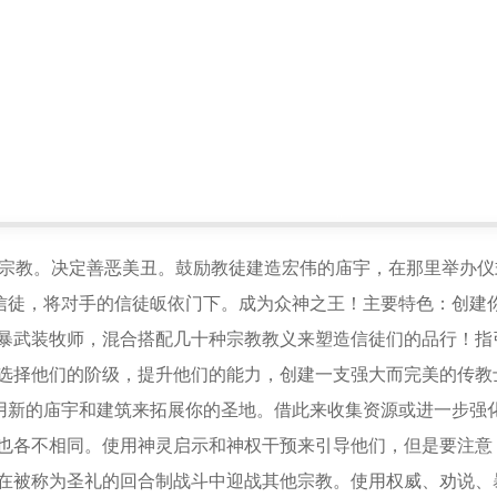
*
*
你的宗教。决定善恶美丑。鼓励教徒建造宏伟的庙宇，在那里举办仪
*
*
信徒，将对手的信徒皈依门下。成为众神之王！主要特色：创建
*
残暴武装牧师，混合搭配几十种宗教教义来塑造信徒们的品行！指
*
：选择他们的阶级，提升他们的能力，创建一支强大而完美的传教
*
用新的庙宇和建筑来拓展你的圣地。借此来收集资源或进一步强
*
法也各不相同。使用神灵启示和神权干预来引导他们，但是要注意
 在被称为圣礼的回合制战斗中迎战其他宗教。使用权威、劝说、