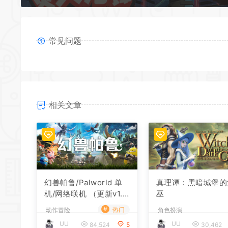
常见问题
相关文章
幻兽帕鲁/Palworld 单
真理谭：黑暗城堡的
机/网络联机 （更新v1.0.
巫
1.10619）
#
热门
动作冒险
角色扮演
UU
UU
84,524
5
30,462