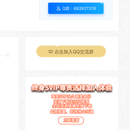
*
Q群：682827376
*
点击加入QQ交流群
*
*