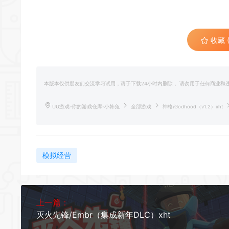
收藏 (
本版本仅供朋友们交流学习试用，请于下载24小时内删除， 请勿用于任何商业
UU游戏-你的游戏仓库-小韩兔
全部游戏
神格/Godhood（v1.2）xht
模拟经营
上一篇：
灭火先锋/Embr（集成新年DLC）xht