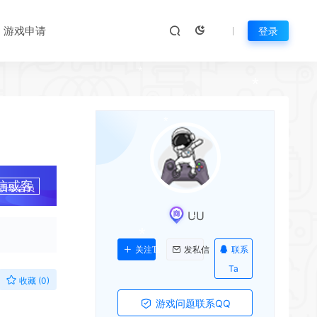
游戏申请
登录
信或客
升级会员
UU
*
*
*
联系
关注Ta
发私信
Ta
收藏 (0)
*
游戏问题联系QQ