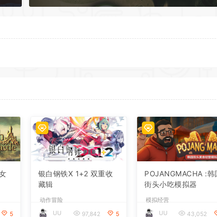
女
银白钢铁X 1+2 双重收
POJANGMACHA :
藏辑
街头小吃模拟器
动作冒险
模拟经营
UU
UU
5
97,842
5
43,052