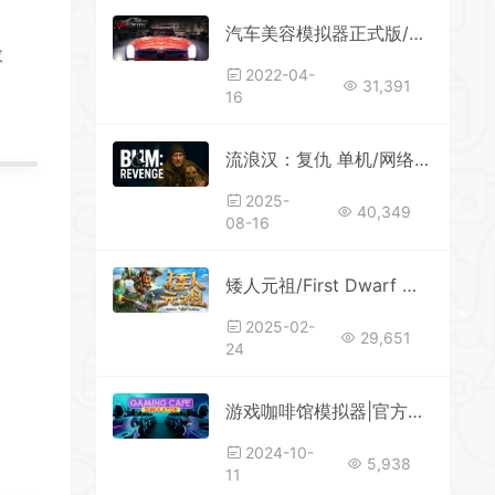
*
汽车美容模拟器正式版/Car Detailing Simulator
*
教
2022-04-
*
31,391
*
16
*
流浪汉：复仇 单机/网络联机
*
*
2025-
40,349
*
*
08-16
*
*
矮人元祖/First Dwarf 单机/同屏双人/网络联机（更新v0.662）
*
2025-02-
29,651
24
游戏咖啡馆模拟器|官方中文|Gaming Cafe Simulator
2024-10-
*
5,938
*
11