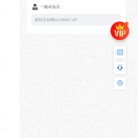
一颗布洛芬：
密码不对啊UUWAN.VIP
UU：
看下损坏的文件 尝试重新下载损坏文件
zy002694：
有文件损坏，导致无法进入游戏，请更新