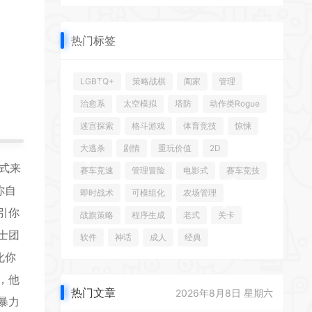
*
热门标签
*
LGBTQ+
策略战棋
阖家
管理
治愈系
太空模拟
塔防
动作类Rogue
迷宫探索
格斗游戏
体育竞技
惊悚
大逃杀
剧情
重玩价值
2D
式来
赛车竞速
管理冒险
电影式
赛车竞技
*
你自
即时战术
可模组化
农场管理
引你
*
战旗策略
程序生成
老式
关卡
士团
软件
神话
成人
经典
化你
，他
*
热门文章
2026年8月8日 星期六
暴力