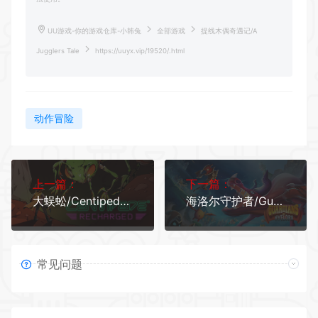
UU游戏-你的游戏仓库-小韩兔
全部游戏
提线木偶奇遇记/A
Jugglers Tale
https://uuyx.vip/19520/.html
动作冒险
上一篇：
下一篇：
大蜈蚣/Centipede: Recharged
海洛尔守护者/Guardians of Hyelore（V4.31）
常见问题