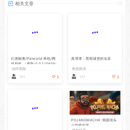
相关文章
幻兽帕鲁/Palworld 单机/网
真理谭：黑暗城堡的女巫
络联机 （更新v1.0.1.10619）
动作冒险
角色扮演
UU
UU
5
5
银白钢铁X 1+2 双重收藏辑
POJANGMACHA :韩国街头
小吃模拟器
动作冒险
模拟经营
UU
UU
5
5