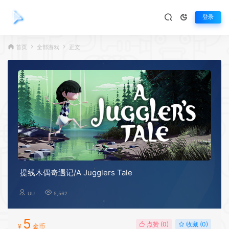
登录
首页
全部游戏
正文
提线木偶奇遇记/A Jugglers Tale
UU
5,562
5
点赞 (
0
)
收藏 (0)
¥
金币