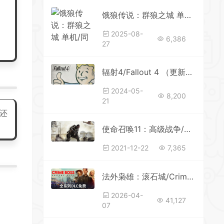
饿狼传说：群狼之城 单机/同屏双人 （更新v1.1.6-74935）
2025-08-
6,386
27
辐射4/Fallout 4 （更新v1.10.984）
2024-05-
8,200
21
还
使命召唤11：高级战争/COD11
2021-12-22
7,365
法外枭雄：滚石城/Crime Boss: Rockay City 单机/网络联机（更新v1.20.0.0—更新DLC）
2026-04-
41,127
07
*
*