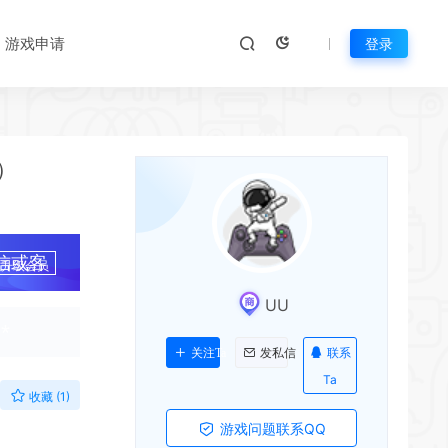
游戏申请
登录
1）
信或客
升级会员
*
UU
联系
关注Ta
发私信
Ta
收藏 (1)
游戏问题联系QQ