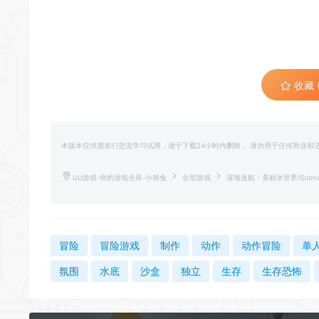
*
收藏 (
本版本仅供朋友们交流学习试用，请于下载24小时内删除， 请勿用于任何商业
UU游戏-你的游戏仓库-小韩兔
全部游戏
深海迷航：美丽水世界/Subnau
冒险
冒险游戏
制作
动作
动作冒险
单
氛围
水底
沙盒
独立
生存
生存恐怖