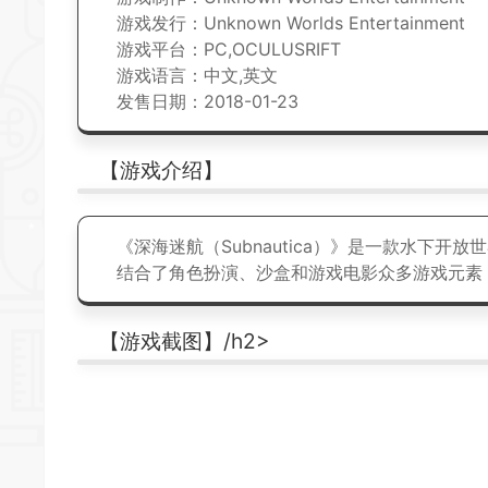
游戏发行：Unknown Worlds Entertainment
*
游戏平台：PC,OCULUSRIFT
游戏语言：中文,英文
发售日期：2018-01-23
【游戏介绍】
*
《深海迷航（Subnautica）》是一款水下
开放世
结合了
角色扮演
、
沙盒
和游戏电影众多游戏元素
【游戏截图】/h2>