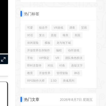
热门标签
可爱
狙击手
VR游戏
调查
贸易
对话
复古
悬疑
唯美
美国
休闲冒险
横板
龙与地下城
开放世界生存制作
编程
动作游戏
手绘
VIP限定
VR
团队角色扮演
即时含暂停
对抗
钓鱼
悬疑文字
*
教育
开放世界
管理冒险
神话
RPG制作大师
2.5D
类魂系列
热门文章
2026年8月7日 星期五