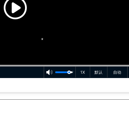
1X
默认
自动
*