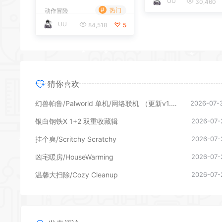
UU
30,460
1.10619）
#
热门
动作冒险
UU
84,518
5
猜你喜欢
幻兽帕鲁/Palworld 单机/网络联机 （更新v1.0.1.10619）
2026-07-
银白钢铁X 1+2 双重收藏辑
2026-07-
*
挂个爽/Scritchy Scratchy
2026-07-
凶宅暖房/HouseWarming
2026-07-
温馨大扫除/Cozy Cleanup
2026-07-
*
*
*