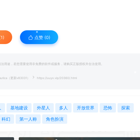
1)
点赞 (
0
)
*
和违法用途，若您需要使用非免费的软件或服务，请购买正版授权并合法使用。
*
tica（更新v83031）
https://uuyx.vip/20360/.html
人
基地建设
外星人
多人
开放世界
恐怖
探索
科幻
第一人称
角色扮演
*
*