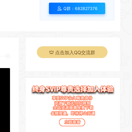
Q群：682827376
*
点击加入QQ交流群
*
*
*