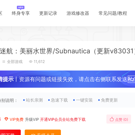
区
终身专享
更新记录
游戏修改器
常见问题/教程
*
航：美丽水世界/Subnautica（更新v8303
*
全部游戏
11,612
情提示
丨资源有问题或链接失效，请点击右侧联系发送私
！
站长亲测
急速下载
一键安装
免费更新
特别说明：
*
币
VIP免费
升级VIP
开通VIP会员全站免费下载
点赞 (
0
)
*