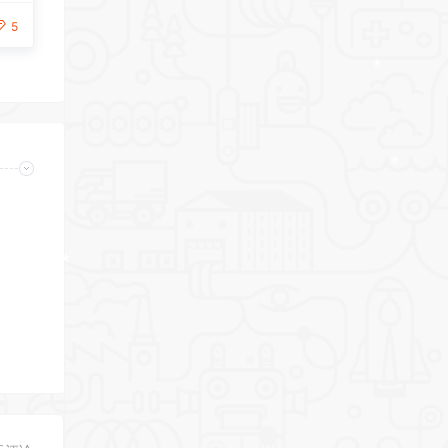
*
5
*
*
*