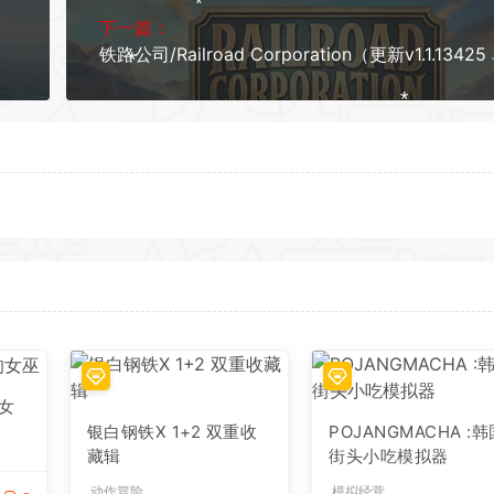
下一篇：
*
*
女
*
银白钢铁X 1+2 双重收
POJANGMACHA :
藏辑
街头小吃模拟器
动作冒险
模拟经营