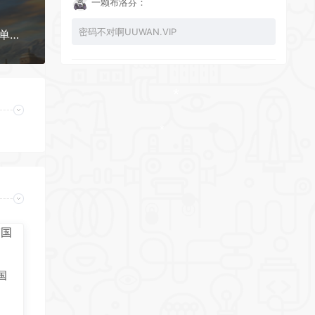
一颗布洛芬：
密码不对啊UUWAN.VIP
铁路公司/Railroad Corporation（更新v1.1.13425 单机/网络联机）
UU：
看下损坏的文件 尝试重新下载损坏文件
*
zy002694：
有文件损坏，导致无法进入游戏，请更新
韩国
*