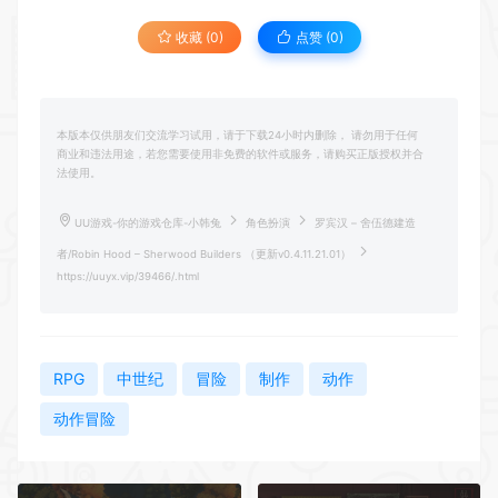
收藏 (0)
点赞 (
0
)
本版本仅供朋友们交流学习试用，请于下载24小时内删除， 请勿用于任何
商业和违法用途，若您需要使用非免费的软件或服务，请购买正版授权并合
法使用。
UU游戏-你的游戏仓库-小韩兔
角色扮演
罗宾汉 – 舍伍德建造
者/Robin Hood – Sherwood Builders （更新v0.4.11.21.01）
https://uuyx.vip/39466/.html
RPG
中世纪
冒险
制作
动作
动作冒险