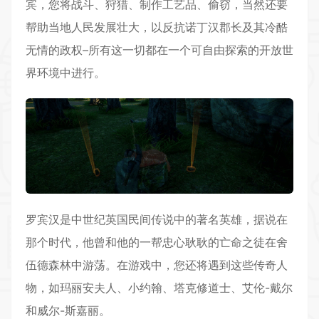
宾，您将战斗、狩猎、
制作
工艺品、偷窃，当然还要
帮助当地人民发展壮大，以反抗诺丁汉郡长及其冷酷
无情的政权–所有这一切都在一个可自由探索的开放世
界环境中进行。
罗宾汉是
中世纪
英国民间传说中的著名英雄，据说在
那个时代，他曾和他的一帮忠心耿耿的亡命之徒在舍
伍德森林中游荡。在游戏中，您还将遇到这些传奇人
物，如玛丽安夫人、小约翰、塔克修道士、艾伦-戴尔
和威尔-斯嘉丽。