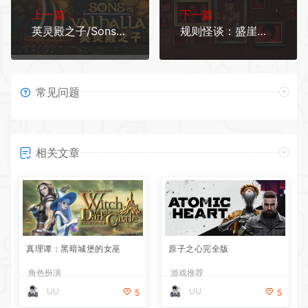
上一篇：
下一篇：
英灵殿之子/Sons of Valhalla (更新v2.0.20)
规则怪谈：盛崖小区/Rules of Strange Tales Shengya Residential Area
常见问题
相关文章
真理谭：黑暗城堡的女巫
原子之心完全版
角色扮演
游戏推荐
UU
UU
5
5