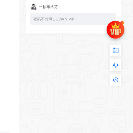
一颗布洛芬：
密码不对啊UUWAN.VIP
UU：
看下损坏的文件 尝试重新下载损坏文件
zy002694：
有文件损坏，导致无法进入游戏，请更新