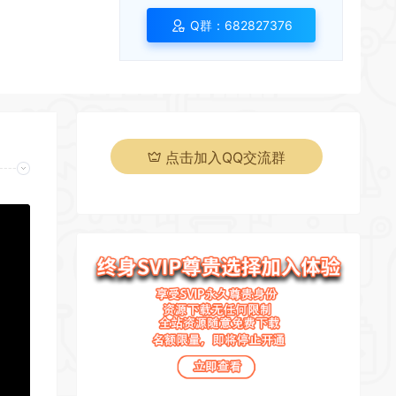
Q群：682827376
*
*
点击加入QQ交流群
*