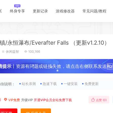
*
区
终身专享
更新记录
游戏修改器
常见问题/教程
*
*
*
*
/永恒瀑布/Everafter Falls （更新v1.2.10）
*
休闲益智
100,166
*
*
*
情提示
丨资源有问题或链接失效，请点击右侧联系发送私
*
！
*
站长亲测
急速下载
一键安装
免费更新
特别说明：
*
*
币
VIP免费
升级VIP
开通VIP会员全站免费下载
点赞 (
0
)
*