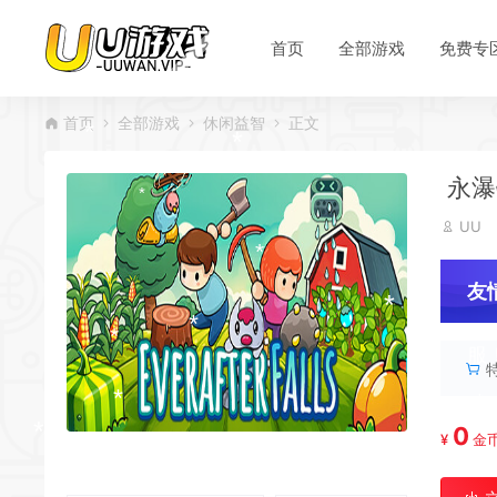
*
首页
全部游戏
免费专
*
首页
全部游戏
休闲益智
正文
永瀑镇
*
*
UU
*
友
*
*
服
*
*
0
¥
金
*
*