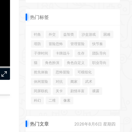
热门标签
钓鱼
外交
益智类
沙盒游戏
困难
塔防
冒险恐怖
管理冒险
快节奏
子弹时间
卡牌战斗
生存
团队导向
猫
角色扮演
角色自定义
职业导向
抢先体验
恐怖冒险
可模组化
休闲冒险
对抗
阖家
武术
同屏联机
关卡
剧情丰富
裸露
科幻
二维
像素
热门文章
2026年8月6日 星期四