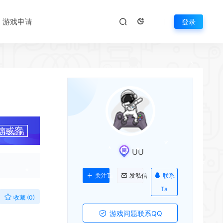
*
*
游戏申请
*
登录
*
*
*
信或客
升级会员
*
UU
*
*
联系
关注Ta
发私信
*
Ta
*
收藏 (0)
游戏问题联系QQ