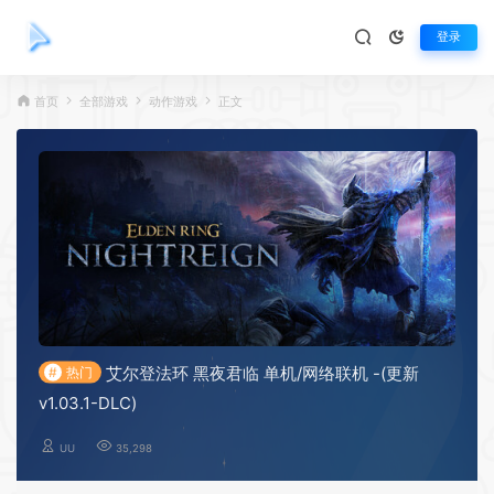
登录
首页
全部游戏
动作游戏
正文
艾尔登法环 黑夜君临 单机/网络联机 -(更新
#
热门
v1.03.1-DLC)
UU
35,298