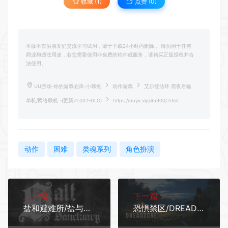
收藏 (1)
点赞 (
0
)
本版本仅供朋友们交流学习试用，请于下载24小时内删除， 请勿用于任何
商业和违法用途，若您需要使用非免费的软件或服务，请购买正版授权并合
法使用。
UU游戏-你的游戏仓库-小韩兔
动作游戏
艾尔登法环 黑夜君临
单机/网络联机 -(更新v1.03.1-DLC)
https://uuyx.vip/45900/.html
动作
困难
类魂系列
角色扮演
上一篇：
下一篇：
盐和避难所/盐与避难所/Salt and Sanctuary (更新v1.0.2.2 单机/同屏双人)
恐惧禁区/DREADZONE 单机/网络联机 （更新v1.5.8.1）