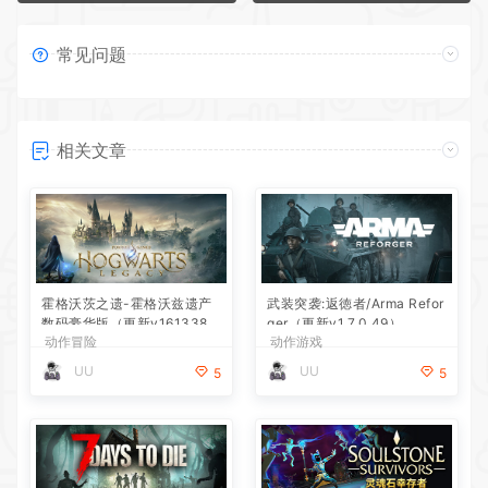
常见问题
相关文章
霍格沃茨之遗-霍格沃兹遗产
武装突袭:返徳者/Arma Refor
数码豪华版（更新v161338
ger（更新v1.7.0.49）
动作冒险
动作游戏
7）
UU
UU
5
5