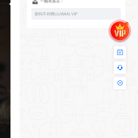
一颗布洛芬：
密码不对啊UUWAN.VIP
UU：
看下损坏的文件 尝试重新下载损坏文件
zy002694：
有文件损坏，导致无法进入游戏，请更新