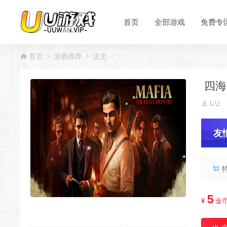
*
首页
全部游戏
免费专
*
*
*
首页
游戏推荐
正文
四海
*
UU
*
友
服
*
*
*
5
¥
金
*