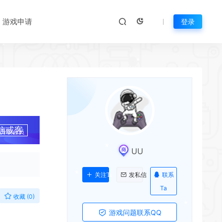
*
*
*
游戏申请
登录
*
*
*
*
*
信或客
*
升级会员
*
UU
*
联系
关注Ta
发私信
Ta
收藏 (0)
*
游戏问题联系QQ
*