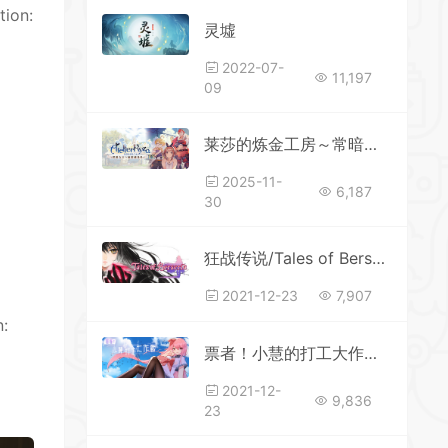
tion:
灵墟
2022-07-
11,197
09
莱莎的炼金工房～常暗女王与秘密藏身处DX 更新v1.01
2025-11-
6,187
30
狂战传说/Tales of Berseria
2021-12-23
7,907
n:
票者！小慧的打工大作戰（Build.7015121）()
2021-12-
9,836
23