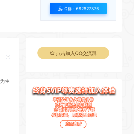
*
*
Q群：682827376
*
点击加入QQ交流群
，为生