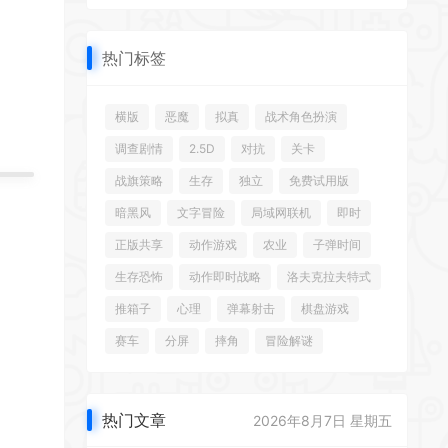
热门标签
横版
恶魔
拟真
战术角色扮演
调查剧情
2.5D
对抗
关卡
战旗策略
生存
独立
免费试用版
暗黑风
文字冒险
局域网联机
即时
正版共享
动作游戏
农业
子弹时间
生存恐怖
动作即时战略
洛夫克拉夫特式
推箱子
心理
弹幕射击
棋盘游戏
赛车
分屏
摔角
冒险解谜
热门文章
2026年8月7日 星期五