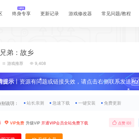
*
区
终身专享
更新记录
游戏修改器
常见问题/教程
*
*
兄弟：故乡
*
*
游戏推荐
9,408
*
情提示
丨资源有问题或链接失效，请点击右侧联系发送私
*
！
站长亲测
急速下载
一键安装
免费更新
特别说明：
*
币
VIP免费
升级VIP
开通VIP会员全站免费下载
点赞 (
0
)