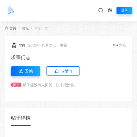
登录
首页
论坛
求宗门志
2025年05月25日
发帖：
qqq
167
浏览
求宗门志
回帖
点赞
1
状态
帖子还没有人回复，快来抢沙发~
帖子详情