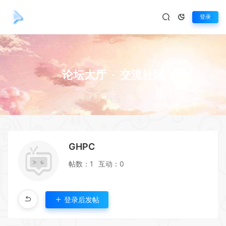
登录
论坛大厅
·
交流社区
GHPC
帖数：1
互动：0
登录后发帖