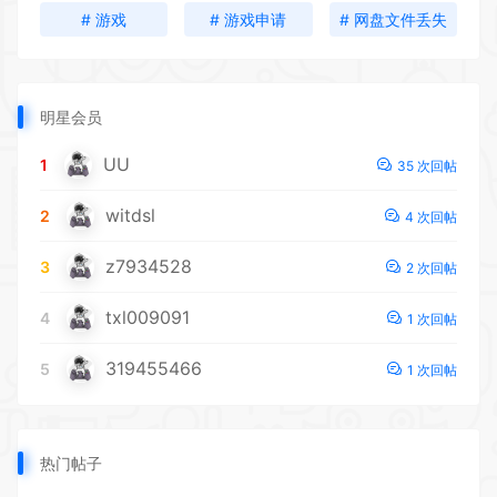
# 游戏
# 游戏申请
# 网盘文件丢失
明星会员
UU
1
35 次回帖
witdsl
2
4 次回帖
z7934528
3
2 次回帖
txl009091
4
1 次回帖
319455466
5
1 次回帖
热门帖子