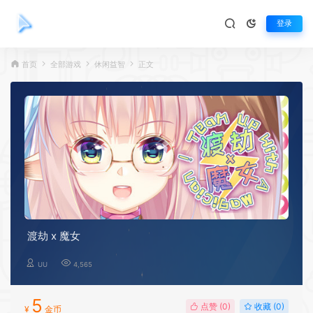
登录
首页
全部游戏
休闲益智
正文
渡劫 x 魔女
UU
4,565
5
点赞 (
0
)
收藏 (0)
¥
金币