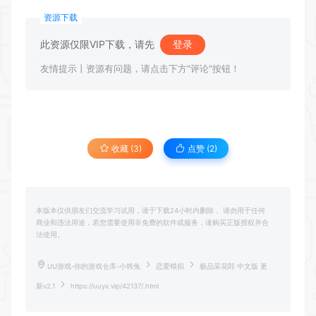
资源下载
此资源仅限VIP下载，请先
登录
友情提示丨资源有问题，请点击下方"评论"按钮！
收藏 (3)
点赞 (
2
)
本版本仅供朋友们交流学习试用，请于下载24小时内删除， 请勿用于任何
商业和违法用途，若您需要使用非免费的软件或服务，请购买正版授权并合
法使用。
UU游戏-你的游戏仓库-小韩兔
恋爱模拟
极品采花郎 中文版 更
新v2.1
https://uuyx.vip/42137/.html