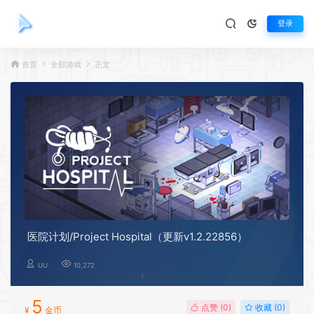
登录
首页
全部游戏
正文
医院计划/Project Hospital（更新v1.2.22856）
UU
10,272
5
点赞 (
0
)
收藏 (0)
¥
金币