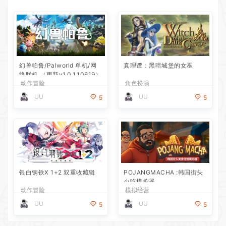
幻兽帕鲁/Palworld 单机/网
真理谭：黑暗城堡的女巫
络联机 （更新v1.0.1.10619）
动作冒险
角色扮演
UU
UU
5
5
银白钢铁X 1+2 双重收藏辑
POJANGMACHA :韩国街头
小吃模拟器
动作冒险
模拟经营
UU
UU
5
5