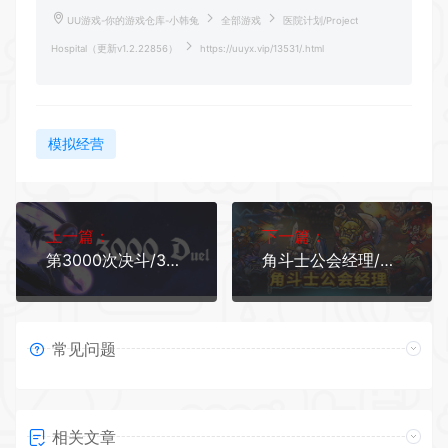
UU游戏-你的游戏仓库-小韩兔
全部游戏
医院计划/Project
Hospital（更新v1.2.22856）
https://uuyx.vip/13531/.html
模拟经营
上一篇：
下一篇：
第3000次决斗/3000th Duel （更新v1.1.2 ）
角斗士公会经理/Gladiator Guild Manager（更新v1.15.1）
常见问题
相关文章