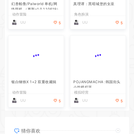
幻兽帕鲁/Palworld 单机/网
真理谭：黑暗城堡的女巫
络联机 （更新v1.0.1.10619）
动作冒险
角色扮演
UU
UU
5
5
银白钢铁X 1+2 双重收藏辑
POJANGMACHA :韩国街头
小吃模拟器
动作冒险
模拟经营
UU
UU
5
5
猜你喜欢