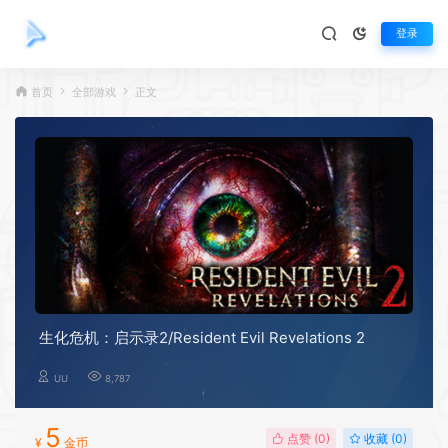
登录
首页
全部游戏
正文
生化危机：启示录2/Resident Evil Revelations 2
UU
8,787
5
点赞 (
0
)
收藏 (0)
¥
金币