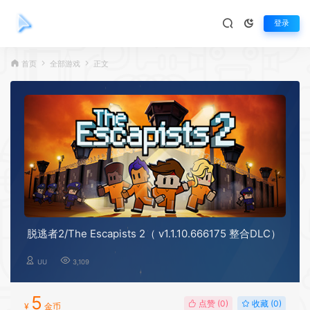
登录
首页
全部游戏
正文
脱逃者2/The Escapists 2（ v1.1.10.666175 整合DLC）
UU
3,109
5
点赞 (
0
)
收藏 (0)
¥
金币