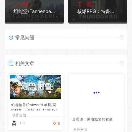
上一篇：
下一篇：
坦能堡/Tannenberg
核爆RPG：特鲁多格勒/ATOM RPG Trudogradxht
常见问题
相关文章
幻兽帕鲁/Palworld 单机/网
真理谭：黑暗城堡的女巫
络联机 （更新v1.0.1.10619）
动作冒险
角色扮演
UU
UU
5
5