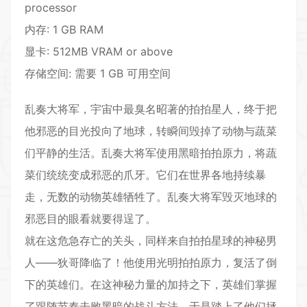
processor
内存: 1 GB RAM
显卡: 512MB VRAM or above
存储空间: 需要 1 GB 可用空间
乱奏大将军，宇宙中最臭名昭著的拍拍星人，终于把
他邪恶的目光投向了地球，转瞬间毁掉了动物与蔬菜
们平静的生活。乱奏大将军使用黑暗拍拍原力，将蔬
菜们统统变成邪恶的爪牙。它们在世界各地持续暴
走，无数的动物英雄牺牲了。乱奏大将军毁灭地球的
邪恶目的眼看就要得逞了。
就在这危急存亡的关头，同样来自拍拍星球的神秘男
人——狄哥降临了！他使用光明拍拍原力，复活了倒
下的英雄们。在这神秘力量的加持之下，英雄们掌握
了跟随节奏击败黑暗的战斗方法，于是踏上了他们拯