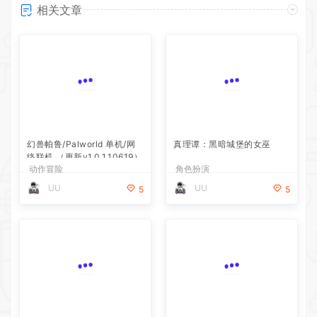
相关文章
幻兽帕鲁/Palworld 单机/网
真理谭：黑暗城堡的女巫
络联机 （更新v1.0.1.10619）
动作冒险
角色扮演
UU
UU
5
5