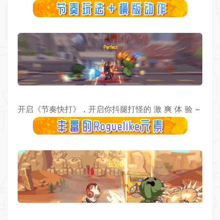
开启《节奏快打》，开启你抖腿打怪的 激 爽 体 验 ~