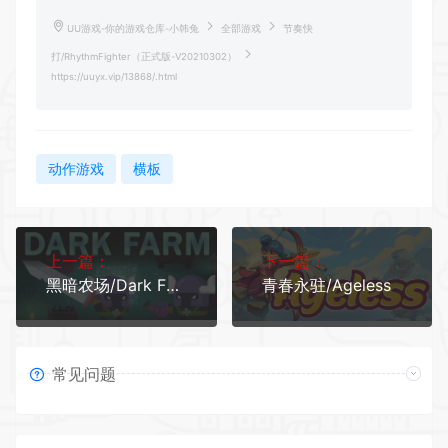
UU游戏-你的游戏仓库-小韩兔
全部游戏
节奏快
打/RhythmFighter（正式版-V20210302）
https://uuyx.vip/13868/.html
动作游戏
横板
上一篇：
下一篇：
黑暗农场/Dark Farm
青春永驻/Ageless
常见问题