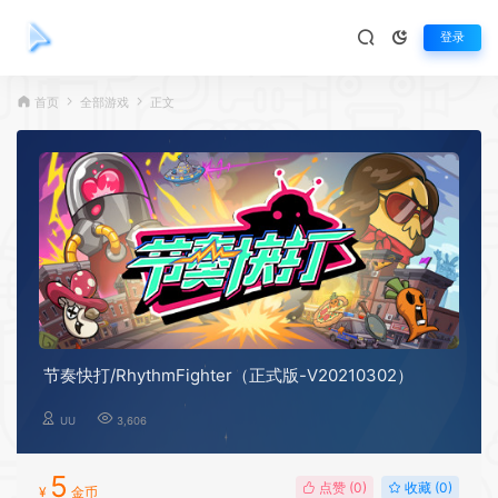
登录
首页
全部游戏
正文
节奏快打/RhythmFighter（正式版-V20210302）
UU
3,606
5
点赞 (
0
)
收藏 (0)
¥
金币