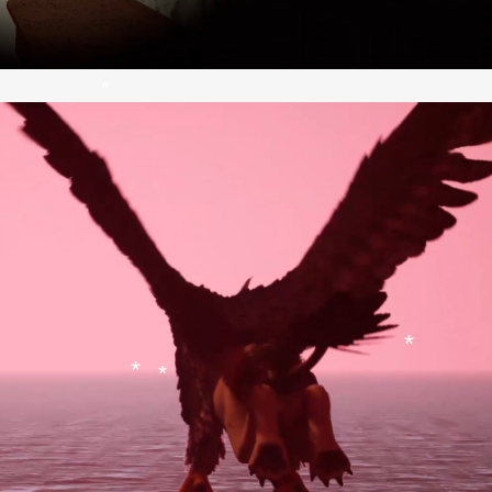
*
*
*