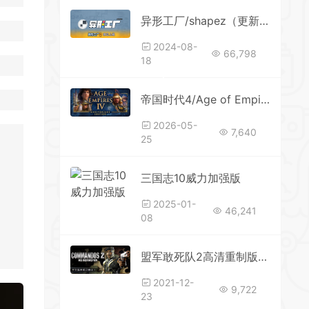
异形工厂/shapez（更新v1.5.6）
2024-08-
66,798
18
*
帝国时代4/Age of Empires IV（更新v16.1.9737.0—更新岳飞的遗志DLC）
2026-05-
7,640
25
三国志10威力加强版
2025-01-
46,241
08
盟军敢死队2高清重制版/Commandos 2 – HD Remaster（v1.09）
2021-12-
*
9,722
23