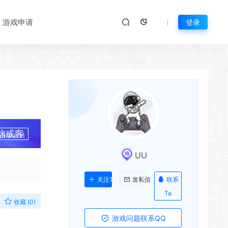
游戏申请
登录
信或客
升级会员
UU
联系
关注Ta
发私信
Ta
收藏 (0)
游戏问题联系QQ