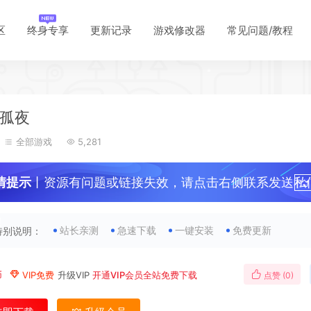
区
终身专享
更新记录
游戏修改器
常见问题/教程
*
孤夜
全部游戏
5,281
*
情提示
丨资源有问题或链接失效，请点击右侧联系发送私
！
站长亲测
急速下载
一键安装
免费更新
特别说明：
币
VIP免费
升级VIP
开通VIP会员全站免费下载
点赞 (
0
)