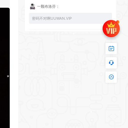
一颗布洛芬：
密码不对啊UUWAN.VIP
UU：
看下损坏的文件 尝试重新下载损坏文件
zy002694：
有文件损坏，导致无法进入游戏，请更新