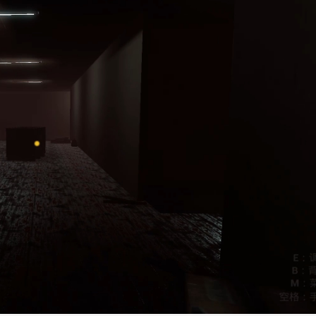
*
*
*
*