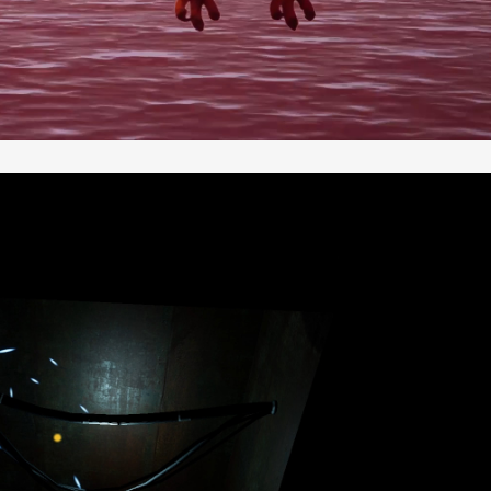
*
*
*