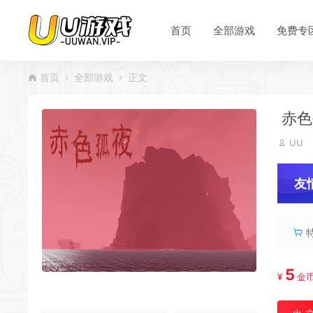
首页
全部游戏
免费专
*
首页
全部游戏
正文
赤色
*
UU
友
服
*
5
¥
金