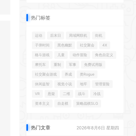
热门标签
运动
后末日
局域网联机
街机
*
子弹时间
黑色幽默
社交聚会
4X
格斗游戏
儿童
动作冒险
角色自定义
摩托车
重制
军事
免费试用版
社交聚会游戏
养成
类Rogue
休闲益智
视觉小说
地牢
管理冒险
VR
悬疑
二维
战斗
冷战
资本主义
自走棋
策略战棋SLG
热门文章
2026年8月6日 星期四