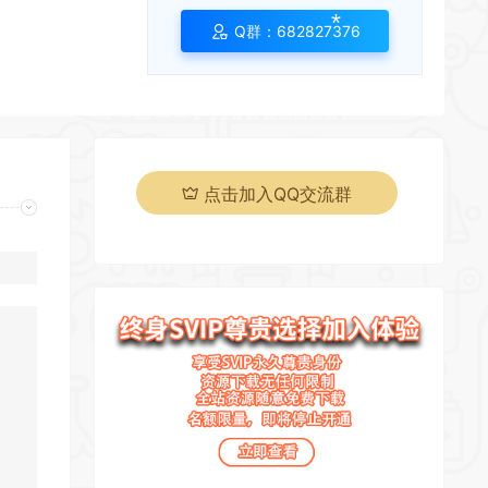
*
Q群：682827376
点击加入QQ交流群