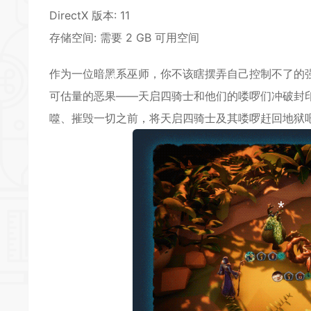
*
DirectX 版本: 11
存储空间: 需要 2 GB 可用空间
作为一位暗黑系巫师，你不该瞎摆弄自己控制不了的
*
可估量的恶果——天启四骑士和他们的喽啰们冲破封
噬、摧毁一切之前，将天启四骑士及其喽啰赶回地狱
*
*
*
*
*