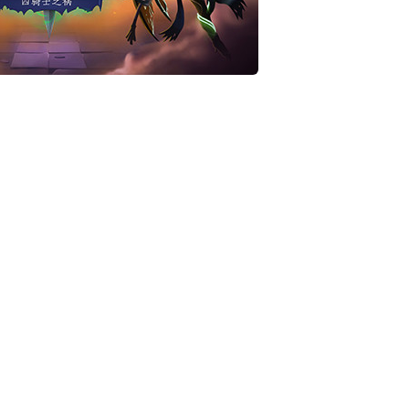
*
*
*
*