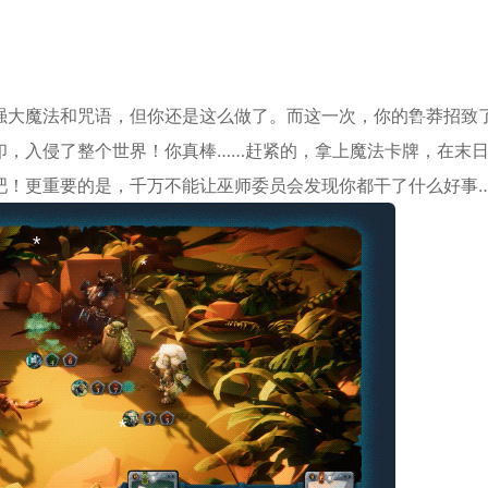
*
强大魔法和咒语，但你还是这么做了。而这一次，你的鲁莽招致
印，入侵了整个世界！你真棒……赶紧的，拿上魔法卡牌，在末
吧！更重要的是，千万不能让巫师委员会发现你都干了什么好事
*
*
*
*
*
*