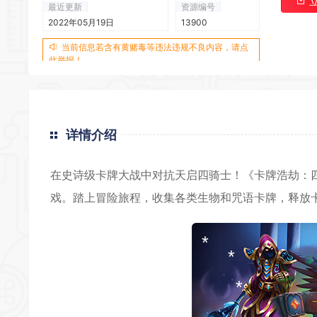
最近更新
资源编号
2022年05月19日
13900
当前信息若含有黄赌毒等违法违规不良内容，请点
此举报！
*
详情介绍
*
*
在史诗级卡牌大战中对抗天启四骑士！《卡牌浩劫：
戏。踏上冒险旅程，收集各类生物和咒语卡牌，释放
*
*
*
*