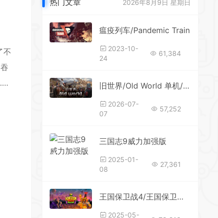
热门文章
2026年8月9日 星期日
*
*
瘟疫列车/Pandemic Train
2023-10-
了不
61,384
24
日吞
……
旧世界/Old World 单机/支持网络联机（更新v1.0.83788—更新DLC）
2026-07-
57,252
07
三国志9威力加强版
2025-01-
27,361
08
*
王国保卫战4/王国保卫战复仇 更新v1.16.4.0—更新DLCs
2025-05-