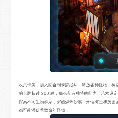
收集卡牌，加入回合制卡牌战斗，释放各种怪物、神话圣物和魔法咒
的卡牌超过 200 种，每张都有独特的能力、艺术设定和
探索不同生物群系，穿越炽热沙漠、永恒冻土和茂密
都可能潜伏着致命的怪物！