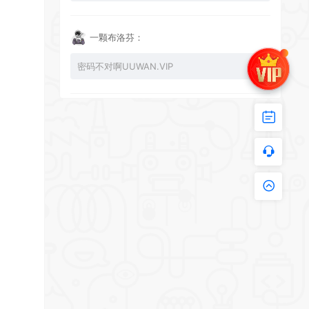
一颗布洛芬：
密码不对啊UUWAN.VIP
UU：
看下损坏的文件 尝试重新下载损坏文件
zy002694：
有文件损坏，导致无法进入游戏，请更新