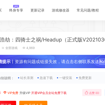
区
终身专享
更新记录
游戏修改器
常见问题/教程
浩劫：四骑士之祸/Headup（正式版V202103
全部游戏
4,969
情提示
丨资源有问题或链接失效，请点击右侧联系发送私
！
站长亲测
急速下载
一键安装
免费更新
特别说明：
币
VIP免费
升级VIP
开通VIP会员全站免费下载
点赞 (
0
)