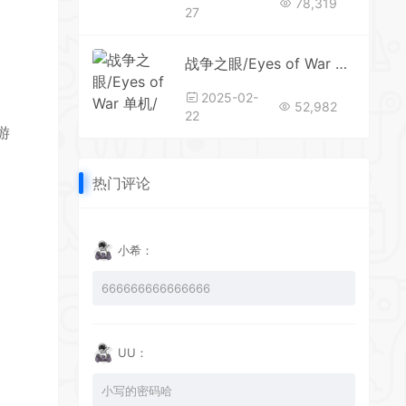
78,319
27
*
战争之眼/Eyes of War 单机/网络联机 （更新v1.0.9）
2025-02-
52,982
22
游
*
*
热门评论
小希：
666666666666666
UU：
小写的密码哈
*
*