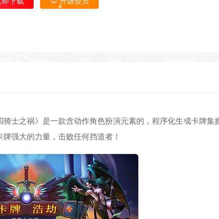
立即下载
升级会员
*
四骑士之祸》是一款含动作角色扮演元素的，程序化生成卡牌集
卡牌强大的力量，击败任何挡道者！
*
*
*