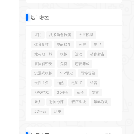
热门标签
塔防
战术角色扮演
太空模拟
体育竞技
华丽格斗
分屏
丧尸
*
龙与地下城
模拟
运动
动作射击
*
冒险解密类
免费
恋爱养成
沉浸式模拟
VIP限定
恐怖冒险
*
女性主角
自然
电影式
经营
*
RPG游戏
3D平台
放松
复古
暴力
恐怖惊悚
程序生成
策略游戏
2D平台
历史