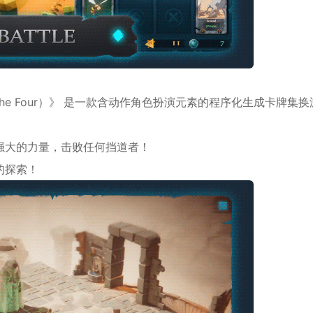
*
 of the Four）》 是一款含动作角色扮演元素的程序化生成卡牌集换
*
强大的力量，击败任何挡道者！
的探索！