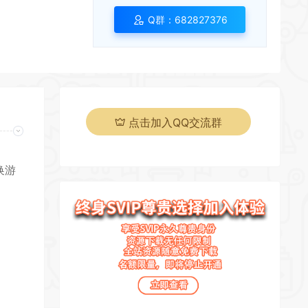
Q群：682827376
点击加入QQ交流群
换游