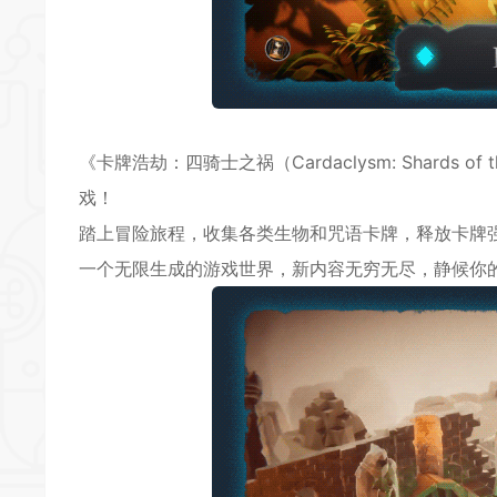
*
《卡牌浩劫：四骑士之祸（Cardaclysm: Shards
戏！
踏上冒险旅程，收集各类生物和咒语卡牌，释放卡牌
*
一个无限生成的游戏世界，新内容无穷无尽，静候你
*
*