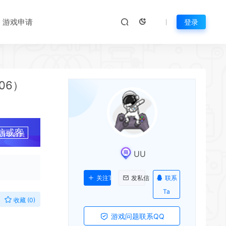
*
游戏申请
登录
06）
信或客
升级会员
UU
联系
关注Ta
发私信
*
*
Ta
收藏 (0)
游戏问题联系QQ