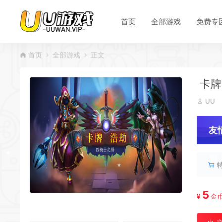
*
首页
全部游戏
免费专
*
首页
全部游戏
正文
*
卡牌
*
UU
友
服
5
¥
金