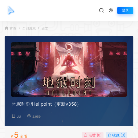
登录
首页
全部游戏
正文
地狱时刻/Hellpoint（更新v358）
UU
2,959
5
点赞 (
0
)
收藏 (0)
¥
金币