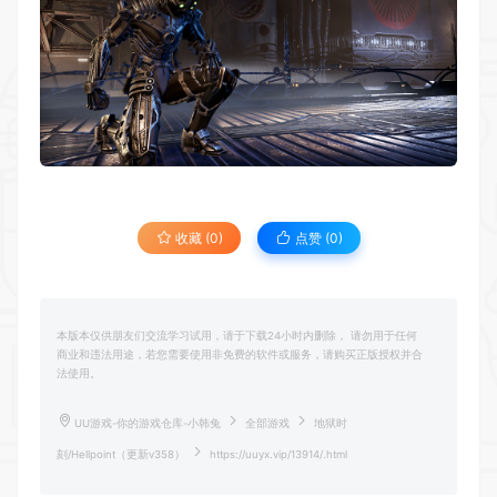
收藏 (0)
点赞 (
0
)
本版本仅供朋友们交流学习试用，请于下载24小时内删除， 请勿用于任何
商业和违法用途，若您需要使用非免费的软件或服务，请购买正版授权并合
法使用。
UU游戏-你的游戏仓库-小韩兔
全部游戏
地狱时
刻/Hellpoint（更新v358）
https://uuyx.vip/13914/.html