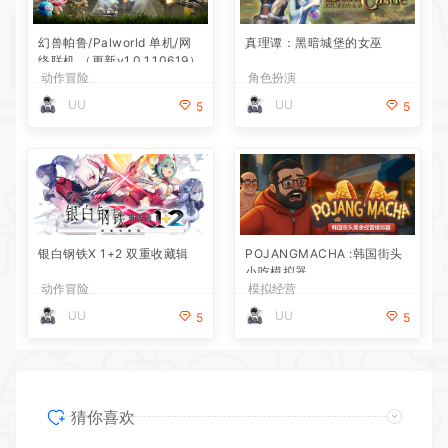
幻兽帕鲁/Palworld 单机/网
真理谭：黑暗城堡的女巫
络联机 （更新v1.0.1.10619）
动作冒险
角色扮演
UU
UU
5
5
银白钢铁X 1+2 双重收藏辑
POJANGMACHA :韩国街头
小吃模拟器
动作冒险
模拟经营
UU
UU
5
5
猜你喜欢