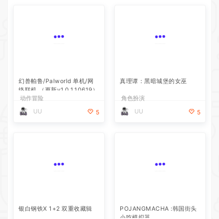
幻兽帕鲁/Palworld 单机/网
真理谭：黑暗城堡的女巫
络联机 （更新v1.0.1.10619）
动作冒险
角色扮演
UU
UU
5
5
银白钢铁X 1+2 双重收藏辑
POJANGMACHA :韩国街头
小吃模拟器
动作冒险
模拟经营
UU
UU
5
5