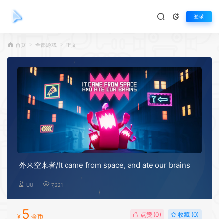
登录
首页
全部游戏
正文
外来空来者/It came from space, and ate our brains
UU
7,221
5
点赞 (
0
)
收藏 (0)
¥
金币