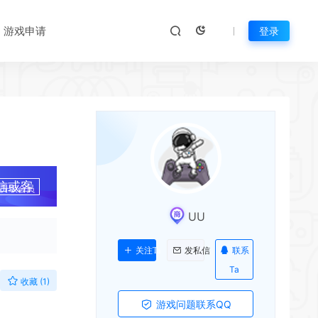
*
*
*
游戏申请
登录
*
*
*
*
*
信或客
升级会员
*
*
UU
联系
关注Ta
发私信
Ta
收藏 (1)
游戏问题联系QQ