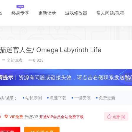
*
*
*
*
区
终身专享
更新记录
游戏修改器
常见问题/教程
*
*
*
迷官人生/ Omega Labyrinth Life
*
全部游戏
8,823
*
*
情提示
丨资源有问题或链接失效，请点击右侧联系发送私
*
！
站长亲测
急速下载
一键安装
免费更新
特别说明：
*
币
VIP免费
升级VIP
开通VIP会员全站免费下载
点赞 (
0
)