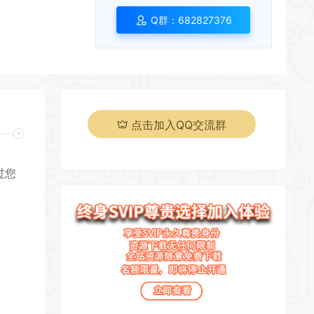
Q群：682827376
*
点击加入QQ交流群
过您