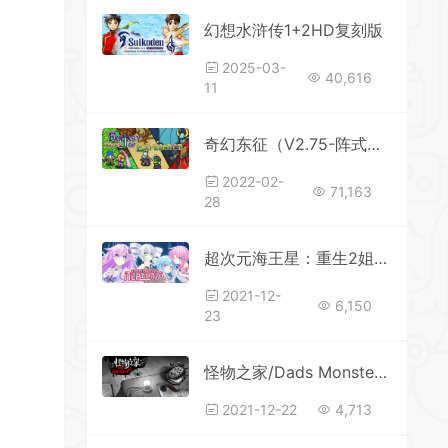
幻想水浒传1+2HD复刻版
2025-03-
40,616
11
奇幻东征（V2.75-阵式摆设品）
2022-02-
71,163
28
超次元海王星：重生2姐妹时代/Hyperdimension Neptunia Re;Birth2: Sisters Generation
2021-12-
6,150
23
怪物之家/Dads Monster House（V20200605）
2021-12-22
4,713