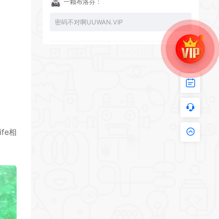
一颗布洛芬：
密码不对啊UUWAN.VIP
UU：
看下损坏的文件 尝试重新下载损坏文件
zy002694：
ife相
有文件损坏，导致无法进入游戏，请更新