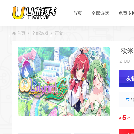
*
首页
全部游戏
免费专
*
首页
全部游戏
正文
*
*
*
欧米茄
*
UU
友
服
5
¥
金