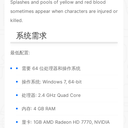
Splashes and pools of yellow and red blood
sometimes appear when characters are injured or
killed.
系统需求
最低配置:
需要 64 位处理器和操作系统
操作系统: Windows 7, 64-bit
处理器: 2.4 GHz Quad Core
内存: 4 GB RAM
显卡: 1GB AMD Radeon HD 7770, NVIDIA