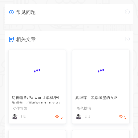
常见问题
相关文章
幻兽帕鲁/Palworld 单机/网
真理谭：黑暗城堡的女巫
络联机 （更新v1.0.1.10619）
动作冒险
角色扮演
UU
UU
5
5