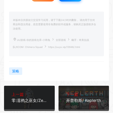
本版本仅供朋友们交流学习试用，请于下载24小时内删除， 请勿用于任何
商业和违法用途，若您需要使用非免费的软件或服务，请购买正版授权并合
法使用。
UU游戏-你的游戏仓库-小韩兔
全部游戏
幽浮：奇美拉战
队/XCOM: Chimera Squad
https://uuyx.vip/13946/.html
策略
上一篇：
下一篇：
零:濡鸦之巫女/Zero Nuregarasu no Miko
开普勒斯/ Keplerth