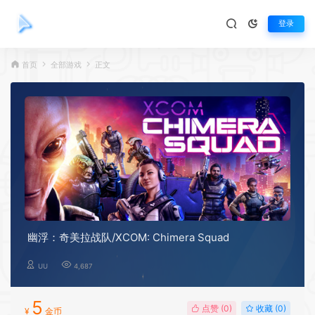
登录
首页
全部游戏
正文
幽浮：奇美拉战队/XCOM: Chimera Squad
UU
4,687
5
点赞 (
0
)
收藏 (0)
¥
金币