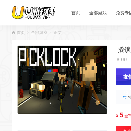
*
首页
全部游戏
免费专
首页
全部游戏
正文
撬锁人
UU
友
服
5
¥
金