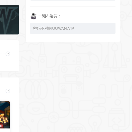
一颗布洛芬：
密码不对啊UUWAN.VIP
UU：
看下损坏的文件 尝试重新下载损坏文件
zy002694：
有文件损坏，导致无法进入游戏，请更新