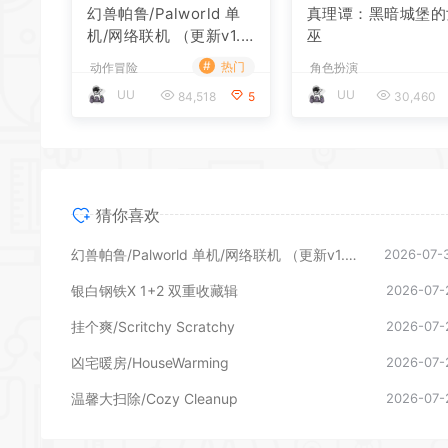
幻兽帕鲁/Palworld 单
真理谭：黑暗城堡的
机/网络联机 （更新v1.0.
巫
1.10619）
#
热门
动作冒险
角色扮演
UU
UU
84,518
5
30,460
猜你喜欢
幻兽帕鲁/Palworld 单机/网络联机 （更新v1.0.1.10619）
2026-07-
银白钢铁X 1+2 双重收藏辑
2026-07-
挂个爽/Scritchy Scratchy
2026-07-
凶宅暖房/HouseWarming
2026-07-
温馨大扫除/Cozy Cleanup
2026-07-