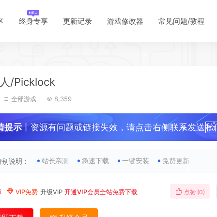
区
终身专享
更新记录
游戏修改器
常见问题/教程
*
*
/Picklock
全部游戏
8,359
情提示
丨资源有问题或链接失效，请点击右侧联系发送私
！
站长亲测
急速下载
一键安装
免费更新
特别说明：
*
币
VIP免费
升级VIP
开通VIP会员全站免费下载
点赞 (
0
)
*