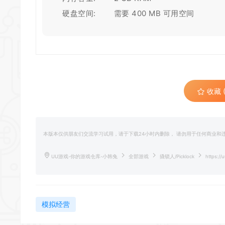
硬盘空间: 需要 400 MB 可用空间
收藏 (
本版本仅供朋友们交流学习试用，请于下载24小时内删除， 请勿用于任何商业
UU游戏-你的游戏仓库-小韩兔
全部游戏
撬锁人/Picklock
https://u
模拟经营