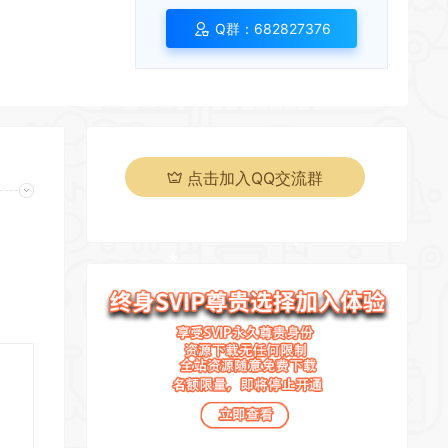
*
*
Q群：682827376
*
*
点击加入QQ交流群
*
*
*
*