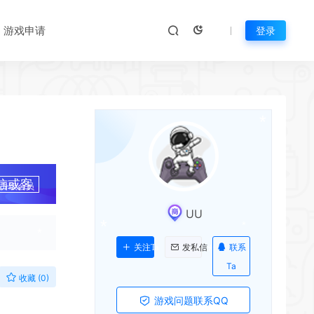
游戏申请
登录
*
*
信或客
升级会员
*
UU
*
联系
关注Ta
发私信
Ta
收藏 (0)
游戏问题联系QQ