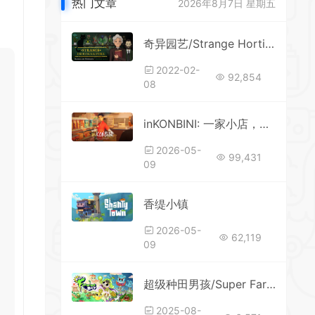
热门文章
2026年8月7日 星期五
*
*
*
奇异园艺/Strange Horticulture
*
2022-02-
92,854
08
inKONBINI: 一家小店，故事多多
2026-05-
99,431
*
09
香缇小镇
*
2026-05-
62,119
09
超级种田男孩/Super Farming Boy
*
2025-08-