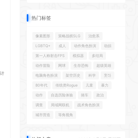
热门标签
*
像素图形
策略战棋SLG
治愈系
LGBTQ+
成人
动作角色扮演
劫掠
第一人称射击FPS
模拟器
多结局
动作冒险
网球
生存恐怖
超级英雄
*
*
计
电脑角色扮演
架空历史
科学
烹饪
80年代
传统类Rogue
儿童
暴力
动作
自选历险体验
骑车
政治
调查
局域网联机
战术角色扮演
城市营造
等角视角
*
*