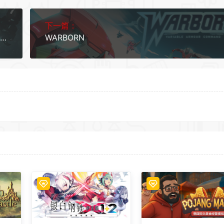
下一篇：
群星：四海皆臣-数字豪华版（V3.4.2+全DLC+壁纸+OTS+电子书+原版小说+修改器）
WARBORN