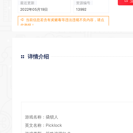
最近更新
资源编号
2022年05月19日
13992
当前信息若含有黄赌毒等违法违规不良内容，请点
*
此举报！
详情介绍
*
*
*
*
游戏名称：撬锁人
*
*
英文名称：Picklock
*