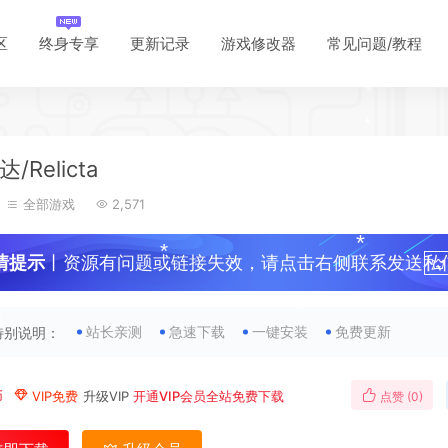
*
*
区
终身专享
更新记录
游戏修改器
常见问题/教程
*
/Relicta
*
*
全部游戏
2,571
*
*
情提示
丨资源有问题或链接失效，请点击右侧联系发送私
*
！
站长亲测
急速下载
一键安装
免费更新
特别说明：
*
币
VIP免费
升级VIP
开通VIP会员全站免费下载
点赞 (
0
)