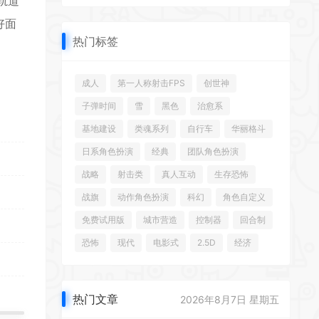
轨道
好面
热门标签
成人
第一人称射击FPS
创世神
子弹时间
雪
黑色
治愈系
基地建设
类魂系列
自行车
华丽格斗
日系角色扮演
经典
团队角色扮演
战略
射击类
真人互动
生存恐怖
战旗
动作角色扮演
科幻
角色自定义
免费试用版
城市营造
控制器
回合制
恐怖
现代
电影式
2.5D
经济
热门文章
2026年8月7日 星期五