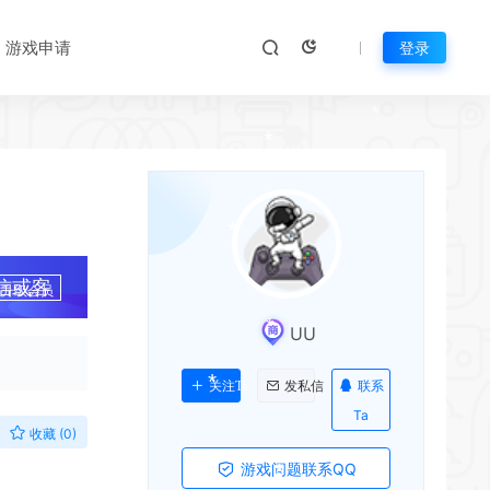
*
游戏申请
登录
*
*
*
*
*
*
*
*
*
信或客
升级会员
UU
*
*
*
联系
关注Ta
发私信
Ta
收藏 (0)
*
游戏问题联系QQ