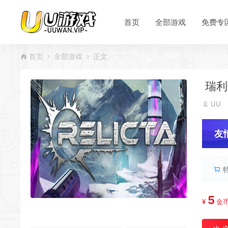
*
*
*
*
首页
全部游戏
免费专
首页
全部游戏
正文
*
*
瑞利达
UU
*
*
*
*
友
*
服
*
*
5
¥
金
*
*