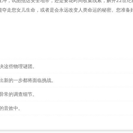
直冲，试图抵达安全地带，还是要花时间收集线索，解开22世纪
能夺走您女儿生命，或者是会永远改变人类命运的秘密。您准备
解决这些物理谜团。
迈出新的一步都将面临挑战。
达异常的调查细节。
片的音效中。