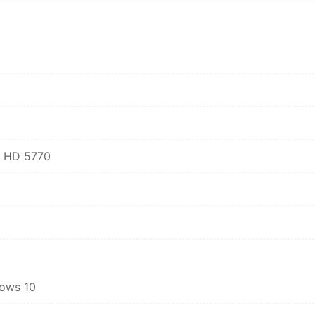
n HD 5770
dows 10