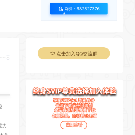
Q群：682827376
*
点击加入QQ交流群
秘
重力