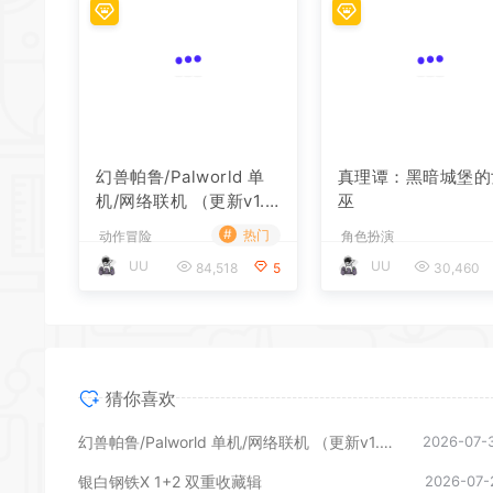
幻兽帕鲁/Palworld 单
机/网络联机 （更新v1.0.
1.10619）
#
热门
真理谭：黑暗城堡的
动作冒险
巫
UU
84,518
5
角色扮演
UU
30,460
猜你喜欢
幻兽帕鲁/Palworld 单机/网络联机 （更新v1.0.1.10619）
2026-07-
银白钢铁X 1+2 双重收藏辑
2026-07-