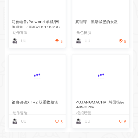
幻兽帕鲁/Palworld 单机/网
真理谭：黑暗城堡的女巫
络联机 （更新v1.0.1.10619）
动作冒险
角色扮演
UU
UU
5
5
银白钢铁X 1+2 双重收藏辑
POJANGMACHA :韩国街头
小吃模拟器
动作冒险
模拟经营
UU
UU
5
5
猜你喜欢
幻兽帕鲁/Palworld 单机/网络联机 （更新v1.0.1.10619）
2026-07-30