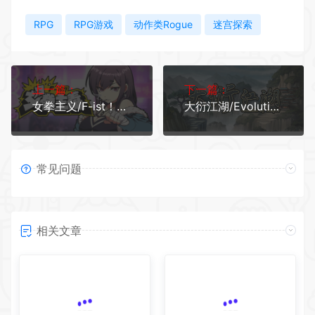
RPG
RPG游戏
动作类Rogue
迷宫探索
上一篇：
下一篇：
女拳主义/F-ist！（Build.10204548）
大衍江湖/Evolution Of JiangHu（更新V0.8674-拍卖会与武道会）
常见问题
相关文章