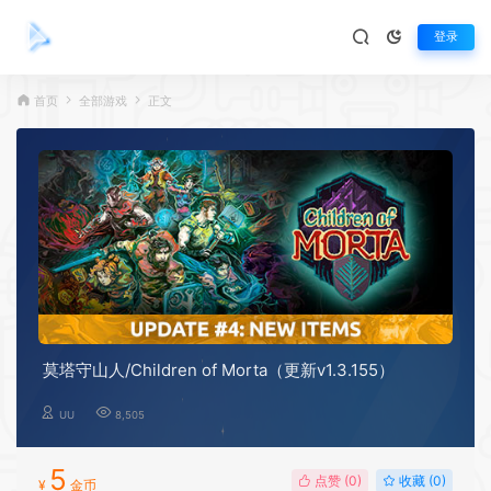
登录
首页
全部游戏
正文
莫塔守山人/Children of Morta（更新v1.3.155）
UU
8,505
5
点赞 (
0
)
收藏 (0)
¥
金币