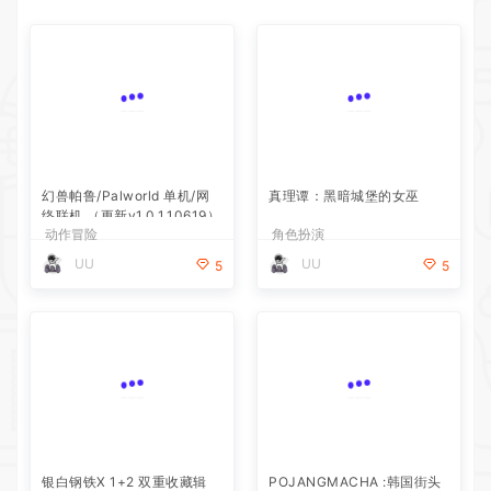
幻兽帕鲁/Palworld 单机/网
真理谭：黑暗城堡的女巫
络联机 （更新v1.0.1.10619）
动作冒险
角色扮演
UU
UU
5
5
银白钢铁X 1+2 双重收藏辑
动作冒险
POJANGMACHA :韩国街头
UU
5
小吃模拟器
模拟经营