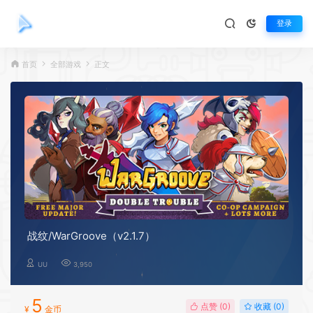
登录
首页
全部游戏
正文
战纹/WarGroove（v2.1.7）
UU
3,950
5
点赞 (
0
)
收藏 (0)
¥
金币