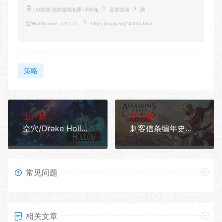
UU游戏-你的游戏仓库-小韩兔
全部游戏
战
纹/WarGroove（v2.1.7）
https://uuyx.vip/14100/.html
策略
上一篇：
下一篇：
空穴/Drake Hollow（v1.2.115）
刺客信条编年史：印度/Assassins Creed Chronicles：India
常见问题
相关文章