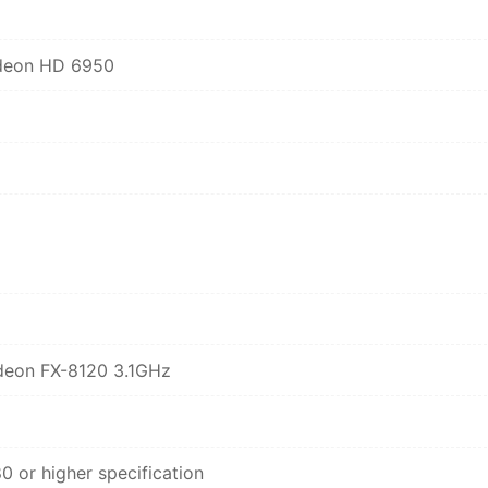
deon HD 6950
deon FX-8120 3.1GHz
r higher specification