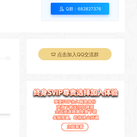
Q群：682827376
点击加入QQ交流群
页