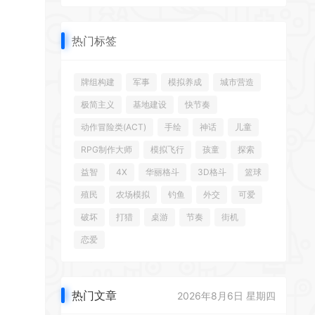
热门标签
牌组构建
军事
模拟养成
城市营造
极简主义
基地建设
快节奏
动作冒险类(ACT)
手绘
神话
儿童
RPG制作大师
模拟飞行
孩童
探索
益智
4X
华丽格斗
3D格斗
篮球
殖民
农场模拟
钓鱼
外交
可爱
破坏
打猎
桌游
节奏
街机
恋爱
热门文章
2026年8月6日 星期四