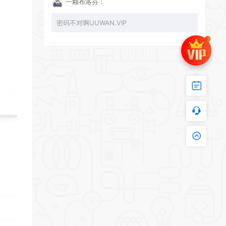
一颗布洛芬：
密码不对啊UUWAN.VIP
UU：
看下损坏的文件 尝试重新下载损坏文件
zy002694：
有文件损坏，导致无法进入游戏，请更新