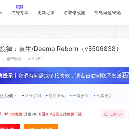
区
终身专享
更新记录
游戏修改器
常见问题/教程
律：重生/Deemo Reborn（v5506838）
全部游戏
5,259
情提示
丨资源有问题或链接失效，请点击右侧联系发送私
！
站长亲测
急速下载
一键安装
免费更新
特别说明：
币
VIP免费
升级VIP
开通VIP会员全站免费下载
点赞 (
0
)