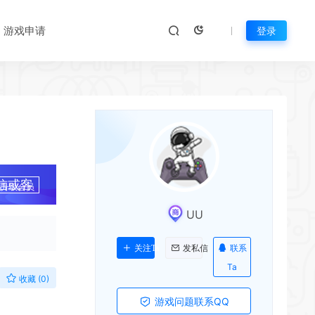
游戏申请
登录
信或客
升级会员
UU
联系
关注Ta
发私信
Ta
收藏 (0)
游戏问题联系QQ