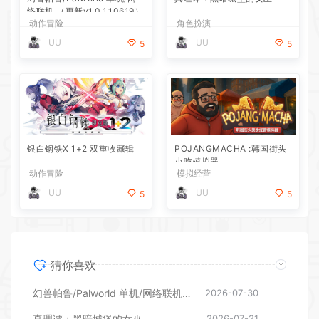
络联机 （更新v1.0.1.10619）
动作冒险
角色扮演
UU
UU
5
5
银白钢铁X 1+2 双重收藏辑
POJANGMACHA :韩国街头
小吃模拟器
动作冒险
模拟经营
UU
UU
5
5
猜你喜欢
幻兽帕鲁/Palworld 单机/网络联机 （更新v1.0.1.10619）
2026-07-30
真理谭：黑暗城堡的女巫
2026-07-21