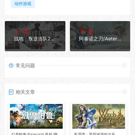
动作游戏
上一篇：
下一篇：
战地：叛逆连队2/Battlefield:Bad Company 2
阿泰诺之刃/AeternoBlade
常见问题
相关文章
幻兽帕鲁/Palworld 单机/网
真理谭：黑暗城堡的女巫