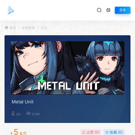
登录
首页
全部游戏
正文
Metal Unit
UU
2,292
5
点赞 (
0
)
收藏 (0)
¥
金币