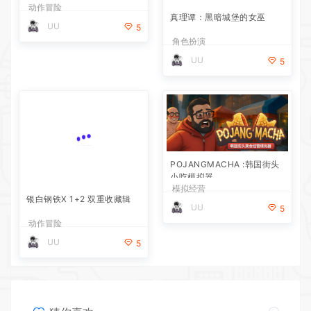
动作冒险
角色扮演
UU
UU
5
5
银白钢铁X 1+2 双重收藏辑
POJANGMACHA :韩国街头
小吃模拟器
动作冒险
模拟经营
UU
UU
5
5
猜你喜欢
幻兽帕鲁/Palworld 单机/网络联机 （更新v1.0.1.10619）
2026-07-30
真理谭：黑暗城堡的女巫
2026-07-21