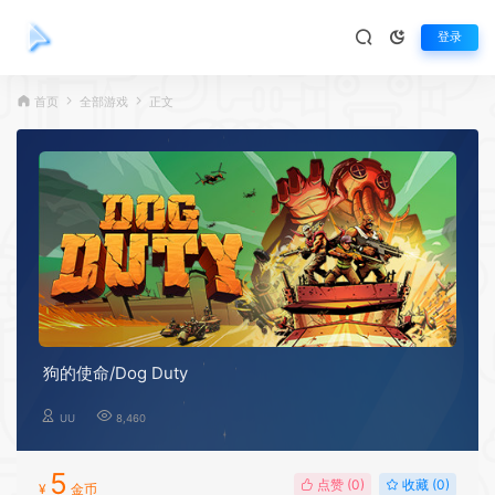
登录
首页
全部游戏
正文
狗的使命/Dog Duty
UU
8,460
5
点赞 (
0
)
收藏 (0)
¥
金币