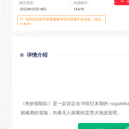
最近更新
资源编号
2022年05月19日
14416
*
当前信息若含有黄赌毒等违法违规不良内容，请点
*
此举报！
详情介绍
*
*
*
《奇妙探险队》是一款设定在19世纪末期的 rogue
祸难测的冒险，向着无人探索的蛮荒大地进发吧。
*