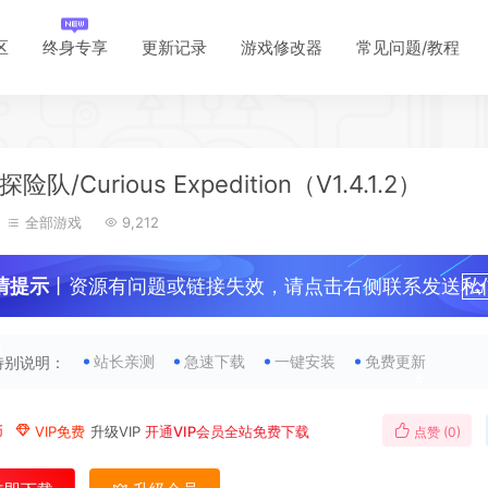
区
终身专享
更新记录
游戏修改器
常见问题/教程
险队/Curious Expedition（V1.4.1.2）
*
全部游戏
9,212
情提示
丨资源有问题或链接失效，请点击右侧联系发送私
！
站长亲测
急速下载
一键安装
免费更新
特别说明：
币
VIP免费
升级VIP
开通VIP会员全站免费下载
点赞 (
0
)