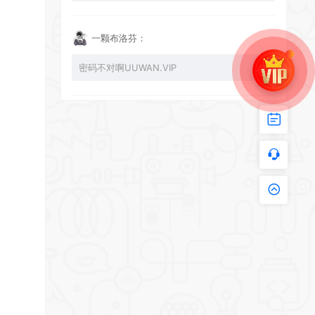
一颗布洛芬：
密码不对啊UUWAN.VIP
UU：
看下损坏的文件 尝试重新下载损坏文件
zy002694：
有文件损坏，导致无法进入游戏，请更新