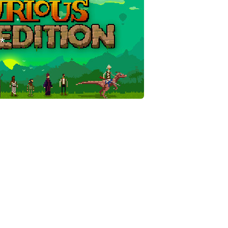
*
*
*
*
*
*
*