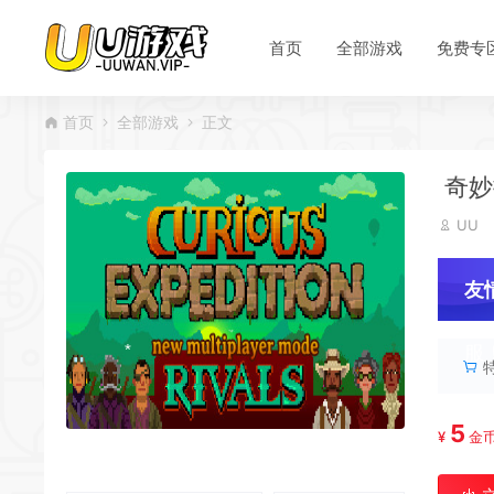
首页
全部游戏
免费专
首页
全部游戏
正文
*
奇妙探
UU
友
服
5
¥
金