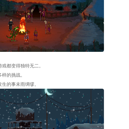
*
*
*
游戏都变得独特无二。
多样的挑战。
*
发生的事未雨绸缪。