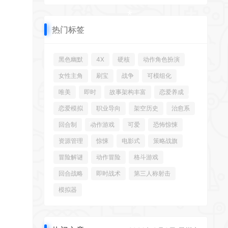
*
*
*
热门标签
*
黑色幽默
4X
硬核
动作角色扮演
*
女性主角
刷宝
战争
可模组化
*
*
唯美
即时
故事架构丰富
恋爱养成
*
恋爱模拟
职业导向
架空历史
治愈系
*
回合制
动作游戏
可爱
恐怖惊悚
资源管理
惊悚
电影式
策略战旗
冒险解谜
动作冒险
格斗游戏
回合战略
即时战术
第三人称射击
模拟器
*