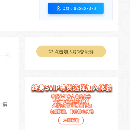
*
Q群：682827376
*
点击加入QQ交流群
*
页
*
*
上福
*