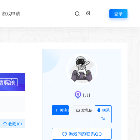
游戏申请
登录
信或客
升级会员
UU
联系
关注Ta
发私信
Ta
收藏 (0)
游戏问题联系QQ