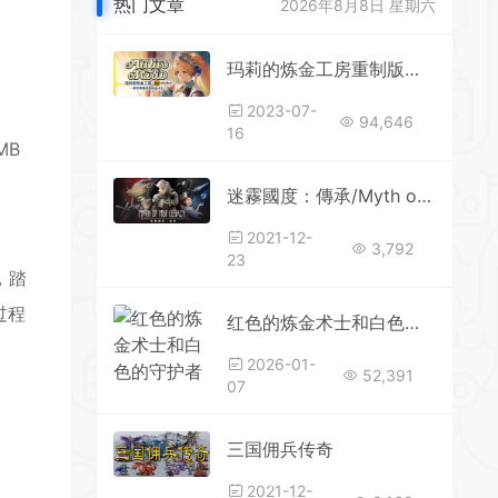
热门文章
2026年8月8日 星期六
*
玛莉的炼金工房重制版～萨尔布鲁克的炼金术士～
*
2023-07-
94,646
16
 MB
*
迷霧國度：傳承/Myth of Mist：Legacy（Build.6956620）()
2021-12-
3,792
23
，踏
过程
红色的炼金术士和白色的守护者 ～蕾斯莱莉娅娜的炼金工房～（更新 v1.3.0—更新DLCs）
2026-01-
52,391
*
07
三国佣兵传奇
*
2021-12-