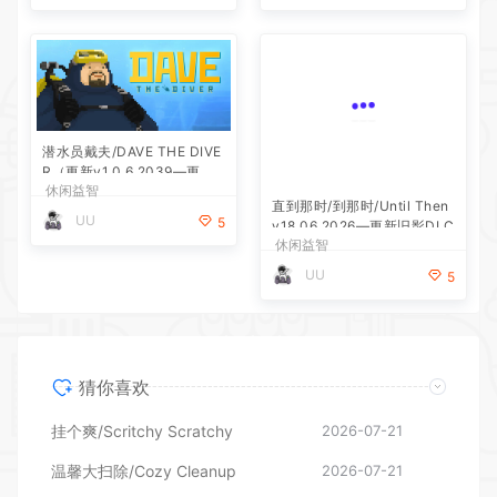
潜水员戴夫/DAVE THE DIVE
R（更新v1.0.6.2039—更新D
休闲益智
LC）
直到那时/到那时/Until Then
UU
5
v18.06.2026—更新旧影DLC
休闲益智
UU
5
猜你喜欢
挂个爽/Scritchy Scratchy
2026-07-21
温馨大扫除/Cozy Cleanup
2026-07-21