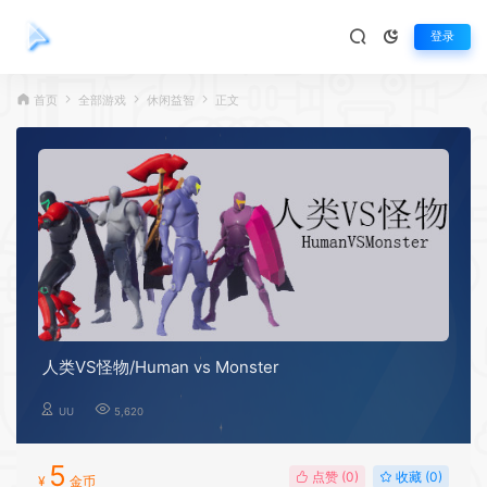
登录
首页
全部游戏
休闲益智
正文
人类VS怪物/Human vs Monster
UU
5,620
5
点赞 (
0
)
收藏 (0)
¥
金币