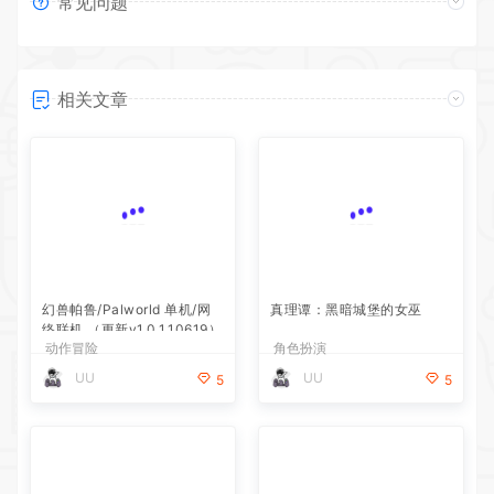
常见问题
相关文章
幻兽帕鲁/Palworld 单机/网
真理谭：黑暗城堡的女巫
络联机 （更新v1.0.1.10619）
动作冒险
角色扮演
UU
UU
5
5
银白钢铁X 1+2 双重收藏辑
POJANGMACHA :韩国街头