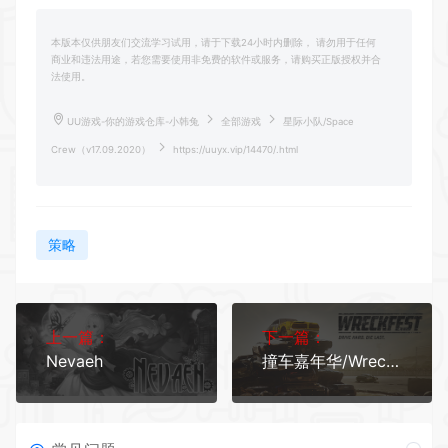
本版本仅供朋友们交流学习试用，请于下载24小时内删除， 请勿用于任何
商业和违法用途，若您需要使用非免费的软件或服务，请购买正版授权并合
法使用。
UU游戏-你的游戏仓库-小韩兔
全部游戏
星际小队/Space
Crew（v17.09.2020）
https://uuyx.vip/14470/.html
策略
上一篇：
下一篇：
Nevaeh
撞车嘉年华/Wreckfest（v5535153）