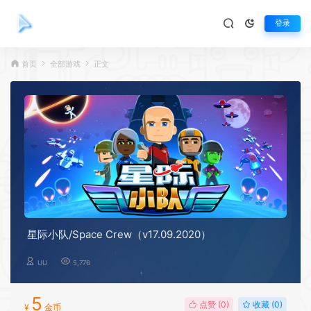
登录
首页
全部游戏
正文
星际小队/Space Crew（v17.09.2020）
UU
5,776
5
点赞 (
0
)
收藏 (0)
¥
金币