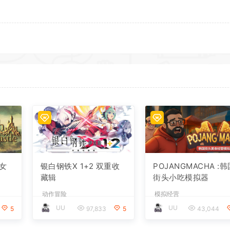
女
银白钢铁X 1+2 双重收
POJANGMACHA :
藏辑
街头小吃模拟器
动作冒险
模拟经营
UU
UU
5
97,833
5
43,044