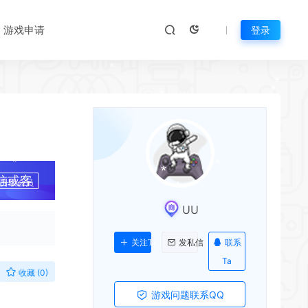
游戏申请
登录
*
*
*
*
*
*
*
*
信或客
升级会员
UU
*
*
*
*
联系
关注Ta
发私信
Ta
*
收藏 (0)
游戏问题联系QQ