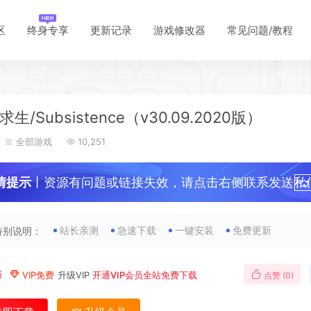
*
区
终身专享
更新记录
游戏修改器
常见问题/教程
*
*
*
*
生/Subsistence（v30.09.2020版）
*
*
全部游戏
10,251
*
情提示
丨资源有问题或链接失效，请点击右侧联系发送私
*
*
！
站长亲测
急速下载
一键安装
免费更新
特别说明：
币
VIP免费
升级VIP
开通VIP会员全站免费下载
点赞 (
0
)