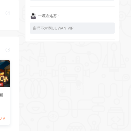
一颗布洛芬：
密码不对啊UUWAN.VIP
UU：
看下损坏的文件 尝试重新下载损坏文件
zy002694：
有文件损坏，导致无法进入游戏，请更新
韩国
5