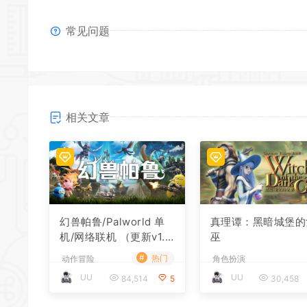
常见问题
相关文章
幻兽帕鲁/Palworld 单
真理谭：黑暗城堡的
机/网络联机 （更新v1.0.
巫
1.10619）
#
热门
动作冒险
角色扮演
UU
UU
84,514
5
30,458