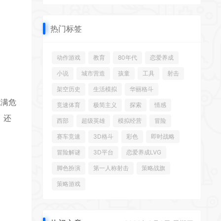
热门标签
动作游戏
教育
80年代
恋爱养成
小说
城市营造
孩童
工具
射击
架空历史
生活模拟
华丽格斗
充满危
竞速体育
极简主义
探索
情感
，还
西部
超级英雄
模拟经营
冒险
赛车竞速
3D格斗
彩色
即时战略
冒险解谜
3D平台
恋爱养成LVG
脚色扮演
第一人称射击
策略战旗
策略游戏