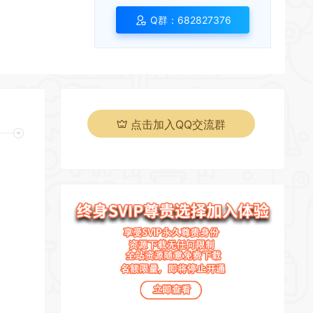
Q群：682827376
*
*
点击加入QQ交流群
页