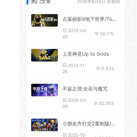
热门文章
2026年8月6日 星期四
古墓丽影8地下世界/Tomb Raider: Underworld
2023-04-
56,175
20
上至神灵Up to Gods
2023-11-
9,433
26
不寐之境:女巫与魔咒
2026-03-
82,363
09
小朋友齐打交2重制版/小斗士2重制版
2025-10-