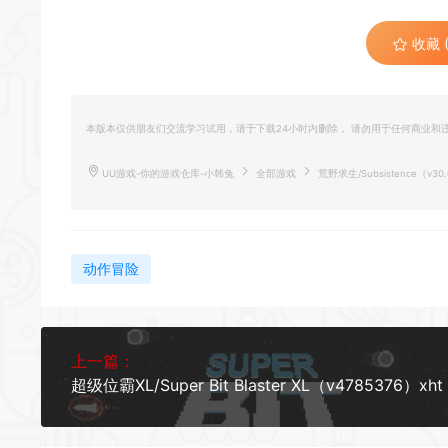
收藏 (
本版本仅供朋友们交流学习试用，请于下载24小时内删除， 请勿用于任何商业
UU游戏-你的游戏仓库-小韩兔
全部游戏
荒野求生/Subsistence（v30
动作冒险
上一篇：
超级位霸XL/Super Bit Blaster XL（v4785376）xht