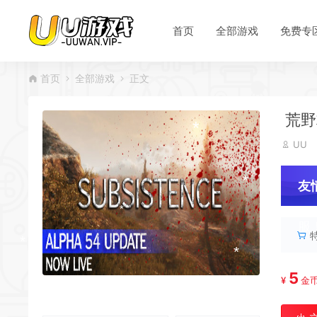
*
首页
全部游戏
免费专
*
*
*
首页
全部游戏
正文
*
*
荒野求
UU
*
友
*
*
服
*
5
¥
金
*